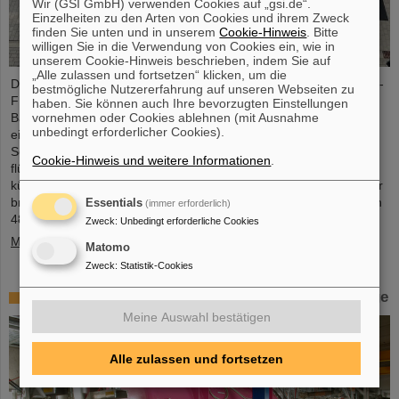
Wir (GSI GmbH) verwenden Cookies auf „gsi.de“.
Einzelheiten zu den Arten von Cookies und ihrem Zweck
finden Sie unten und in unserem
Cookie-Hinweis
. Bitte
willigen Sie in die Verwendung von Cookies ein, wie in
unserem Cookie-Hinweis beschrieben, indem Sie auf
„Alle zulassen und fortsetzen“ klicken, um die
Die erste Komponente des FAIR-Superfragmentseparators Super-
bestmögliche Nutzererfahrung auf unseren Webseiten zu
FRS, ein supraleitender Multiplett-Magnet, ist auf das FAIR-
haben. Sie können auch Ihre bevorzugten Einstellungen
vornehmen oder Cookies ablehnen (mit Ausnahme
Baufeld gebracht worden. Bei einem Multiplett handelt es sich um
unbedingt erforderlicher Cookies).
eine Kombination verschiedener Magnettypen (Quadrupol,
Sextupol, Oktupol und Steuerdipol), die in einem gemeinsamen
Cookie-Hinweis und weitere Informationen
.
flüssigen Heliumbehälter und Kryostat untergebracht sind. Der
kürzliche Transport der rund fünf Meter langen, zweieinhalb Meter
breiten und vier Meter hohen Komponente mit einem Gewicht von
Essentials
(immer erforderlich)
48 Tonnen…
Zweck
:
Unbedingt erforderliche Cookies
Mehr »
Matomo
Zweck
:
Statistik-Cookies
Erstes Experiment mit der HITRAP-Abbremsanlage
Meine Auswahl bestätigen
Alle zulassen und fortsetzen