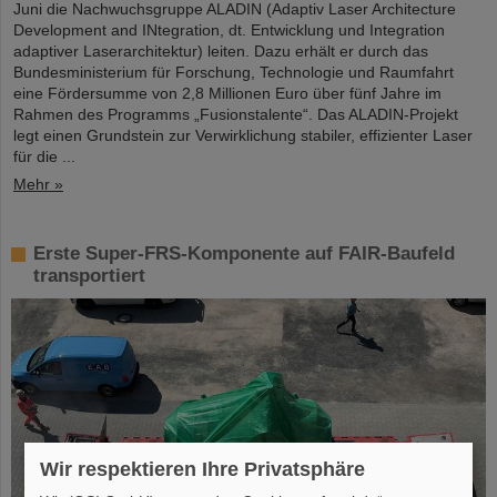
Juni die Nachwuchsgruppe ALADIN (Adaptiv Laser Architecture
Development and INtegration, dt. Entwicklung und Integration
adaptiver Laserarchitektur) leiten. Dazu erhält er durch das
Bundesministerium für Forschung, Technologie und Raumfahrt
eine Fördersumme von 2,8 Millionen Euro über fünf Jahre im
Rahmen des Programms „Fusionstalente“. Das ALADIN-Projekt
legt einen Grundstein zur Verwirklichung stabiler, effizienter Laser
für die ...
Mehr »
Erste Super-FRS-Komponente auf FAIR-Baufeld
transportiert
Wir respektieren Ihre Privatsphäre