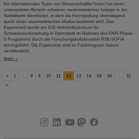
Ein internationales Team von Wissenschaftler*innen hat einen
unerwarteten Bereich schwerer, neutronenarmer Isotope in der
Nuklidkarte identifiziert, in dem die Kernspaltung überwiegend
durch einen asymmetrischen Modus bestimmt wird. Das
Experiment wurde am GSI Helmholtzzentrum für
Schwerionenforschung in Darmstadt im Rahmen des FAIR-Phase-
0-Programms durch die Forschungskollaboration R3B-SOFIA
durchgeführt. Die Ergebnisse sind im Fachmagazin Nature
veröffentlicht.
Mehr »
«
1
...
8
9
10
11
12
13
14
15
16
...
31
»
instagram
linkedin
youtube
helmholtz.social
facebook