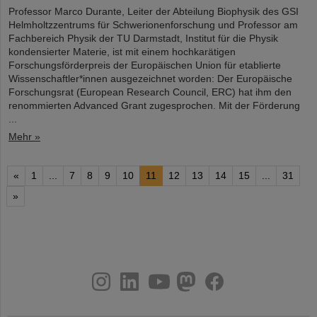
Professor Marco Durante, Leiter der Abteilung Biophysik des GSI
Helmholtzzentrums für Schwerionenforschung und Professor am
Fachbereich Physik der TU Darmstadt, Institut für die Physik
kondensierter Materie, ist mit einem hochkarätigen
Forschungsförderpreis der Europäischen Union für etablierte
Wissenschaftler*innen ausgezeichnet worden: Der Europäische
Forschungsrat (European Research Council, ERC) hat ihm den
renommierten Advanced Grant zugesprochen. Mit der Förderung
...
Mehr »
«
1
...
7
8
9
10
11
12
13
14
15
...
31
»
instagram
linkedin
youtube
helmholtz.social
facebook