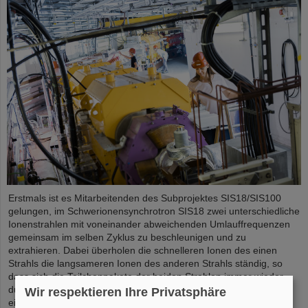
Erstmals ist es Mitarbeitenden des Subprojektes SIS18/SIS100
gelungen, im Schwerionensynchrotron SIS18 zwei unterschiedliche
Ionenstrahlen mit voneinander abweichenden Umlauffrequenzen
gemeinsam im selben Zyklus zu beschleunigen und zu
extrahieren. Dabei überholen die schnelleren Ionen des einen
Strahls die langsameren Ionen des anderen Strahls ständig, so
dass sich die Teilchenpakete der beiden Strahlen immer wieder
durchdringen. Dieses weltweit einmalige Verfahren unterstreicht
Wir respektieren Ihre Privatsphäre
eindrucksvoll…