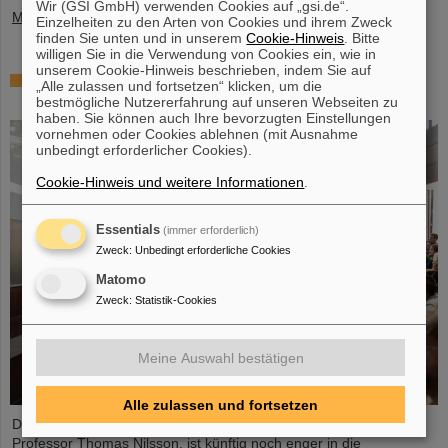
Wir (GSI GmbH) verwenden Cookies auf „gsi.de“.
Mehr »
Einzelheiten zu den Arten von Cookies und ihrem Zweck
finden Sie unten und in unserem
Cookie-Hinweis
. Bitte
willigen Sie in die Verwendung von Cookies ein, wie in
unserem Cookie-Hinweis beschrieben, indem Sie auf
Auszeichnung: Professor Thomas Nilsson ist
„Alle zulassen und fortsetzen“ klicken, um die
„Affiliate Professor“ an der TU Darmstadt
bestmögliche Nutzererfahrung auf unseren Webseiten zu
haben. Sie können auch Ihre bevorzugten Einstellungen
vornehmen oder Cookies ablehnen (mit Ausnahme
unbedingt erforderlicher Cookies).
Cookie-Hinweis und weitere Informationen
.
Essentials
(immer erforderlich)
Zweck
:
Unbedingt erforderliche Cookies
Matomo
Zweck
:
Statistik-Cookies
Meine Auswahl bestätigen
Alle zulassen und fortsetzen
Der Wissenschaftliche Geschäftsführer von GSI und FAIR,
Professor Thomas Nilsson, ist künftig noch enger in die