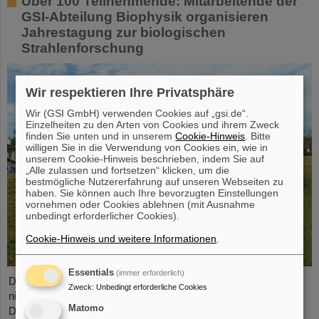
Über 100 Teilnehmende: Mitarbeitende der
GSI-Abteilung Biophysik organisieren
Jahrestagung zur biologischen
Strahlenforschung
Wir respektieren Ihre Privatsphäre
Wir (GSI GmbH) verwenden Cookies auf „gsi.de“.
Einzelheiten zu den Arten von Cookies und ihrem Zweck
finden Sie unten und in unserem
Cookie-Hinweis
. Bitte
willigen Sie in die Verwendung von Cookies ein, wie in
unserem Cookie-Hinweis beschrieben, indem Sie auf
„Alle zulassen und fortsetzen“ klicken, um die
bestmögliche Nutzererfahrung auf unseren Webseiten zu
haben. Sie können auch Ihre bevorzugten Einstellungen
vornehmen oder Cookies ablehnen (mit Ausnahme
unbedingt erforderlicher Cookies).
Cookie-Hinweis und weitere Informationen
.
Essentials
(immer erforderlich)
Die Forschung zu biologischen Wirkungen ionisierender und
Zweck
:
Unbedingt erforderliche Cookies
nichtionisierender Strahlungen zu fördern, ist das Hauptziel der
Matomo
Deutschen Gesellschaft für Biologische Strahlenforschung