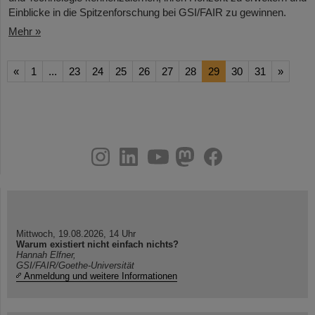
Einblicke in die Spitzenforschung bei GSI/FAIR zu gewinnen.
Mehr »
«
1
...
23
24
25
26
27
28
29
30
31
»
instagram
linkedin
youtube
helmholtz.social
facebook
Mittwoch, 19.08.2026, 14 Uhr
Warum existiert nicht einfach nichts?
Hannah Elfner,
GSI/FAIR/Goethe-Universität
Anmeldung und weitere Informationen