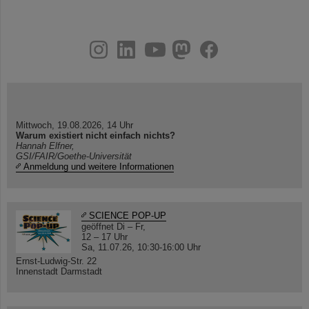
instagram
linkedin
youtube
helmholtz.social
facebook
Mittwoch, 19.08.2026, 14 Uhr
Warum existiert nicht einfach nichts?
Hannah Elfner,
GSI/FAIR/Goethe-Universität
Anmeldung und weitere Informationen
SCIENCE POP-UP
geöffnet Di – Fr,
12 – 17 Uhr
Sa, 11.07.26, 10:30-16:00 Uhr
Ernst-Ludwig-Str. 22
Innenstadt Darmstadt