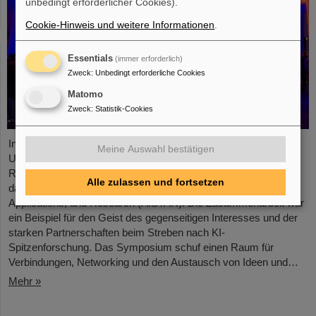
unbedingt erforderlicher Cookies).
Cookie-Hinweis und weitere Informationen
.
Essentials
(immer erforderlich)
Zweck
:
Unbedingt erforderliche Cookies
Matomo
Zweck
:
Statistik-Cookies
In Zusammenarbeit mit GSI/FAIR und der Technischen
Meine Auswahl bestätigen
Universität Darmstadt veranstaltete das Europäische
Raumfahrtkontrollzentrum (ESOC) kürzlich zum zweiten Mal
Alle zulassen und fortsetzen
das Artificial Intelligence Symposium on Technology,
Applications, and Research (AISTAR). Die Zusammenarbeit war
ein Beispiel für den Geist des gegenseitigen Interesses und der
starken Partnerschaften beim Streben nach KI-
Spitzenforschung. Das Symposium schuf einen Raum für
Verbindungen, Networking und den Austausch von Ideen und…
Mehr »