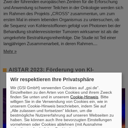
Zwei der führenden europäischen Zentren für die Erforschung
und Anwendung schwerer Teilchen in der Onkologie werden sich
im Rahmen des Projekts „CROSS“ zusammentun, um zum
ersten Mal in einem lebenden Organismus zu untersuchen, ob
die Sequenz von Kohlenstoffionen gefolgt von Photonen bei der
Behandlung strahlenresistenter Tumoren wirksamer ist als die
umgekehrte Bestrahlungsreihenfolge. Die Studie ist Teil einer
langjährigen Zusammenarbeit, in deren Rahmen....
Mehr »
AISTAR 2023: Förderung von KI-
Fortschritten durch Zusammenarbeit und
Wir respektieren Ihre Privatsphäre
Innovation
Wir (GSI GmbH) verwenden Cookies auf „gsi.de“.
Einzelheiten zu den Arten von Cookies und ihrem Zweck
finden Sie unten und in unserem
Cookie-Hinweis
. Bitte
willigen Sie in die Verwendung von Cookies ein, wie in
unserem Cookie-Hinweis beschrieben, indem Sie auf
„Alle zulassen und fortsetzen“ klicken, um die
bestmögliche Nutzererfahrung auf unseren Webseiten zu
haben. Sie können auch Ihre bevorzugten Einstellungen
vornehmen oder Cookies ablehnen (mit Ausnahme