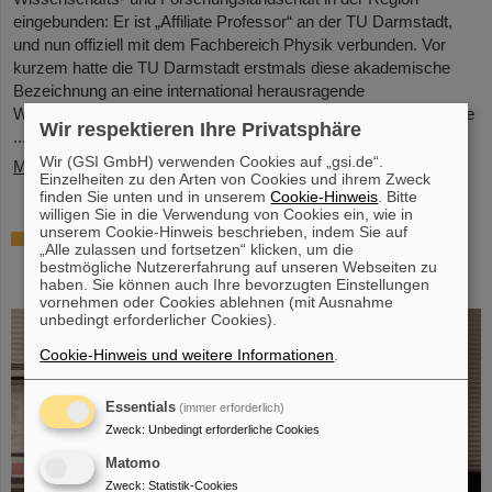
eingebunden: Er ist „Affiliate Professor“ an der TU Darmstadt,
und nun offiziell mit dem Fachbereich Physik verbunden. Vor
kurzem hatte die TU Darmstadt erstmals diese akademische
Bezeichnung an eine international herausragende
Wissenschaftspersönlichkeit verliehen. Die Auszeichnung wurde
Wir respektieren Ihre Privatsphäre
...
Wir (GSI GmbH) verwenden Cookies auf „gsi.de“.
Mehr »
Einzelheiten zu den Arten von Cookies und ihrem Zweck
finden Sie unten und in unserem
Cookie-Hinweis
. Bitte
willigen Sie in die Verwendung von Cookies ein, wie in
unserem Cookie-Hinweis beschrieben, indem Sie auf
Erweiterung der Grenzen der
„Alle zulassen und fortsetzen“ klicken, um die
superschweren Elemente – Neues
bestmögliche Nutzererfahrung auf unseren Webseiten zu
Seaborgium-Isotop bei GSI/FAIR entdeckt
haben. Sie können auch Ihre bevorzugten Einstellungen
vornehmen oder Cookies ablehnen (mit Ausnahme
unbedingt erforderlicher Cookies).
Cookie-Hinweis und weitere Informationen
.
Essentials
(immer erforderlich)
Zweck
:
Unbedingt erforderliche Cookies
Matomo
Zweck
:
Statistik-Cookies