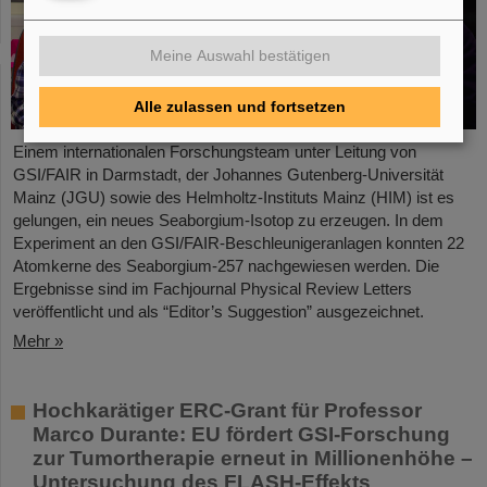
Meine Auswahl bestätigen
Alle zulassen und fortsetzen
Einem internationalen Forschungsteam unter Leitung von
GSI/FAIR in Darmstadt, der Johannes Gutenberg-Universität
Mainz (JGU) sowie des Helmholtz-Instituts Mainz (HIM) ist es
gelungen, ein neues Seaborgium-Isotop zu erzeugen. In dem
Experiment an den GSI/FAIR-Beschleunigeranlagen konnten 22
Atomkerne des Seaborgium-257 nachgewiesen werden. Die
Ergebnisse sind im Fachjournal Physical Review Letters
veröffentlicht und als “Editor’s Suggestion” ausgezeichnet.
Mehr »
Hochkarätiger ERC-Grant für Professor
Marco Durante: EU fördert GSI-Forschung
zur Tumortherapie erneut in Millionenhöhe –
Untersuchung des FLASH-Effekts