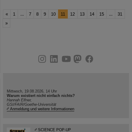
«
1
...
7
8
9
10
11
12
13
14
15
...
31
»
instagram
linkedin
youtube
helmholtz.social
facebook
Mittwoch, 19.08.2026, 14 Uhr
Warum existiert nicht einfach nichts?
Hannah Elfner,
GSI/FAIR/Goethe-Universität
Anmeldung und weitere Informationen
SCIENCE POP-UP