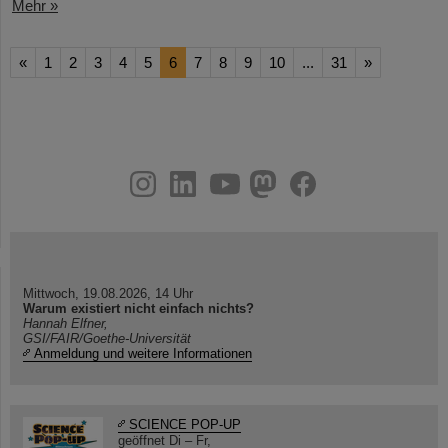
Mehr »
«
1
2
3
4
5
6
7
8
9
10
...
31
»
instagram
linkedin
youtube
helmholtz.social
facebook
Mittwoch, 19.08.2026, 14 Uhr
Warum existiert nicht einfach nichts?
Hannah Elfner,
GSI/FAIR/Goethe-Universität
Anmeldung und weitere Informationen
SCIENCE POP-UP
geöffnet Di – Fr,