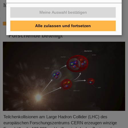
Mehr »
Meine Auswahl bestätigen
ALICE löst Rätsel um Erzeugung und
Alle zulassen und fortsetzen
Überleben leichter Atomkerne – GSI/FAIR-
Forschende beteiligt
Teilchenkollisionen am Large Hadron Collider (LHC) des
europäischen Forschungszentrums CERN erzeugen winzige