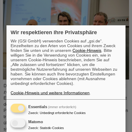
Wir respektieren Ihre Privatsphäre
Wir (GSI GmbH) verwenden Cookies auf „gsi.de“.
Einzelheiten zu den Arten von Cookies und ihrem Zweck
finden Sie unten und in unserem
Cookie-Hinweis
. Bitte
willigen Sie in die Verwendung von Cookies ein, wie in
unserem Cookie-Hinweis beschrieben, indem Sie auf
„Alle zulassen und fortsetzen“ klicken, um die
bestmögliche Nutzererfahrung auf unseren Webseiten zu
haben. Sie können auch Ihre bevorzugten Einstellungen
vornehmen oder Cookies ablehnen (mit Ausnahme
unbedingt erforderlicher Cookies).
Dr. Guy Leckenby ist für seine herausragende Promotionsarbeit
zur Untersuchung des gebundenen Betazerfalls mit
Cookie-Hinweis und weitere Informationen
.
Experimenten am GSI/FAIR-Experimentierspeicherring ESR mit
dem FAIR-GSI PhD Award 2025 ausgezeichnet worden. Seine
Essentials
(immer erforderlich)
Präzisionsmessung an vollständig ionisierten Thallium-205-Ionen
Zweck
:
Unbedingt erforderliche Cookies
trug zur Lösung eines seit Jahrzehnten bestehenden Rätsels
Matomo
über den Ursprung von Blei in unserem Sonnensystem bei und
Zweck
:
Statistik-Cookies
stellt eine herausragende Leistung für GSI/FAIR dar.