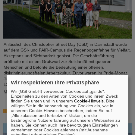
Anlässlich des Christopher Street Day (CSD) in Darmstadt wurde
auf dem GSI- und FAIR-Campus die Regenbogenfahne für Vielfalt,
Akzeptanz und Sichtbarkeit gehisst. Die Geschäftsführung
eröffnete mit einem Grußwort zur Solidarität mit queeren
Menschen und betonte die Bedeutung einer offenen,
diskriminierungsfreien Arbeitskultur. Zuvor waren im Pride-Monat
Juni alle Beschäftigten zum Vortrag „Queer in der Arbeitswelt:
Wir respektieren Ihre Privatsphäre
LSBTIQA+ und Intersektionalität im Unternehmen“ eingeladen.
Wir (GSI GmbH) verwenden Cookies auf „gsi.de“.
Mehr »
Einzelheiten zu den Arten von Cookies und ihrem Zweck
finden Sie unten und in unserem
Cookie-Hinweis
. Bitte
willigen Sie in die Verwendung von Cookies ein, wie in
Open-Access-Buch „Hans Joachim Specht –
unserem Cookie-Hinweis beschrieben, indem Sie auf
„Alle zulassen und fortsetzen“ klicken, um die
Scientist and Visionary“ erschienen
bestmögliche Nutzererfahrung auf unseren Webseiten zu
haben. Sie können auch Ihre bevorzugten Einstellungen
vornehmen oder Cookies ablehnen (mit Ausnahme
unbedingt erforderlicher Cookies).