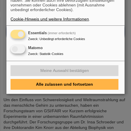
haben. Sie können auch Ihre bevorzugten Einstellungen
vornehmen oder Cookies ablehnen (mit Ausnahme
unbedingt erforderlicher Cookies).
Cookie-Hinweis und weitere Informationen
.
Essentials
(immer erforderlich)
Zweck
:
Unbedingt erforderliche Cookies
Matomo
Zweck
:
Statistik-Cookies
Meine Auswahl bestätigen
Alle zulassen und fortsetzen
Um den Einfluss von Schwerelosigkeit und Weltraumstrahlung auf
das menschliche Gehirn zu untersuchen, haben ein
Forschungsteam von GSI/FAIR vor Kurzem erfolgreiche
Experimente in einer unbemannten Raumfahrtmission
durchgeführt. Der Forschungsgruppe um Dr. Insa Schroeder und
ihre Doktorandin Kim Knorr aus der Abteilung Biophysik von