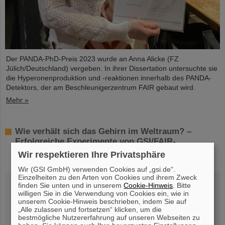
Der PANDA-PhD-Preis 2023 wurde an Anna Alicke (FZ
Jülich/Deutschland) vergeben. In ihrer Dissertation untersuchte sie
die Hyperonenproduktion und -reaktionen innerhalb des PANDA-
Detektors, der am Beschleunigerzentrum FAIR gebaut wird.
Mehr »
Wie verhält sich das Gehirn im Weltraum? –
Erfolgreiche Experimente von GSI/FAIR-
Wissenschaftler*innen auf unbemanntem DLR-
Wir respektieren Ihre Privatsphäre
Forschungsraketenflug MAPHEUS-14
Wir (GSI GmbH) verwenden Cookies auf „gsi.de“.
Einzelheiten zu den Arten von Cookies und ihrem Zweck
finden Sie unten und in unserem
Cookie-Hinweis
. Bitte
willigen Sie in die Verwendung von Cookies ein, wie in
unserem Cookie-Hinweis beschrieben, indem Sie auf
„Alle zulassen und fortsetzen“ klicken, um die
bestmögliche Nutzererfahrung auf unseren Webseiten zu