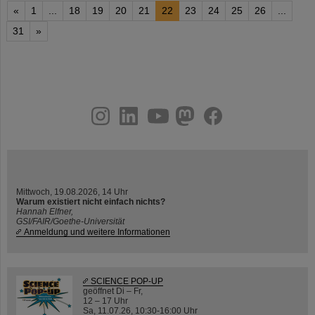
«
1
...
18
19
20
21
22
23
24
25
26
...
31
»
instagram
linkedin
youtube
helmholtz.social
facebook
Mittwoch, 19.08.2026, 14 Uhr
Warum existiert nicht einfach nichts?
Hannah Elfner,
GSI/FAIR/Goethe-Universität
Anmeldung und weitere Informationen
SCIENCE POP-UP
geöffnet Di – Fr,
12 – 17 Uhr
Sa, 11.07.26, 10:30-16:00 Uhr