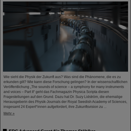
Wie sieht die Physik der Zukunft aus? Was sind die Phänomene, die es zu
erkunden gilt? Wie kann diese Forschung gelingen? In der wissenschaftlichen
Veröffentlichung „The sounds of science – a symphony for many instruments
and voices – Part II“ geht das Fachmagazin Physica Scripta diesen
Fragestellungen auf den Grund. Dazu hat Dr. Suzy Lidström, die ehemalige
Herausgeberin des Physik-Journals der Royal Swedish Academy of Sciences,
insgesamt 24 Expert*innen aufgefordert, ihre Zukunftsvision zu ...
Mehr »