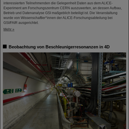
interessierten Teilnehmenden die Gelegenheit Daten aus dem ALICE-
Experiment am Forschungszentrum CERN auszuwerten, an dessen Aufbau,
Betrieb und Datenanalyse GSI maßgeblich beteiligt ist. Die Veranstaltung
wurde von Wissenschaftler*innen der ALICE-Forschungsabteilung bei
GSI/FAIR ausgerichtet.
Mehr »
Beobachtung von Beschleunigerresonanzen in 4D