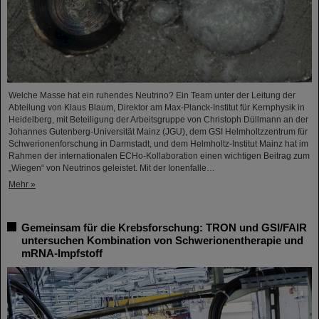
Welche Masse hat ein ruhendes Neutrino? Ein Team unter der Leitung der
Abteilung von Klaus Blaum, Direktor am Max-Planck-Institut für Kernphysik in
Heidelberg, mit Beteiligung der Arbeitsgruppe von Christoph Düllmann an der
Johannes Gutenberg-Universität Mainz (JGU), dem GSI Helmholtzzentrum für
Schwerionenforschung in Darmstadt, und dem Helmholtz-Institut Mainz hat im
Rahmen der internationalen ECHo-Kollaboration einen wichtigen Beitrag zum
„Wiegen“ von Neutrinos geleistet. Mit der Ionenfalle…
Mehr »
Gemeinsam für die Krebsforschung: TRON und GSI/FAIR
untersuchen Kombination von Schwerionentherapie und
mRNA-Impfstoff