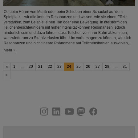
Ob beim Hören von Musik oder beim Schieben einer Schaukel auf dem
Spielplatz – wir alle kennen Resonanzen und wissen, wie sie einen Effekt
verstärken, zum Beispiel einen Ton oder eine Bewegung. In kreisförmigen
Teilchenbeschleunigern mit hoher Intensität können Resonanzen jedoch
hinderlich sein und dazu führen, dass Teilchen von ihrer Bahn abkommen,
was wiederum zu Strahlverlusten führt. Um vorhersagen zu können, wie sich
Resonanzen und nichtlineare Phänomene auf Teilchenstrahlen auswirken,…
Mehr »
«
1
...
20
21
22
23
24
25
26
27
28
...
31
»
instagram
linkedin
youtube
helmholtz.social
facebook