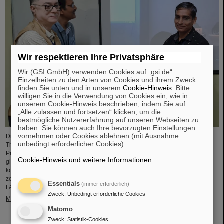
Wir respektieren Ihre Privatsphäre
Wir (GSI GmbH) verwenden Cookies auf „gsi.de“.
Einzelheiten zu den Arten von Cookies und ihrem Zweck
finden Sie unten und in unserem
Cookie-Hinweis
. Bitte
willigen Sie in die Verwendung von Cookies ein, wie in
unserem Cookie-Hinweis beschrieben, indem Sie auf
„Alle zulassen und fortsetzen“ klicken, um die
bestmögliche Nutzererfahrung auf unseren Webseiten zu
haben. Sie können auch Ihre bevorzugten Einstellungen
vornehmen oder Cookies ablehnen (mit Ausnahme
Die CBM-Kollaboration hat zwei Nachwuchsforschende mit dem „CBM Best
unbedingt erforderlicher Cookies).
Thesis Award“ für herausragende Promotionsarbeiten ausgezeichnet. Die
Preise wurden während des CBM-Kollaborationsmeetings verliehen und
Cookie-Hinweis und weitere Informationen
.
gingen an Dr. Vikas Singhal und Dr. Marcel Bajdel. Das CBM-Experiment für
komprimierte Kernmaterie (Compressed Baryonic Matter) ist eine der
zentralen Forschungssäulen des internationalen Beschleunigerzentrums
Essentials
(immer erforderlich)
FAIR, das derzeit bei GSI entsteht.
Zweck
:
Unbedingt erforderliche Cookies
Mehr »
Matomo
Zweck
:
Statistik-Cookies