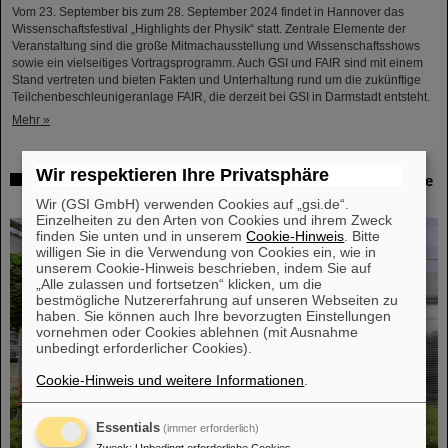
Vom 23. September bis zum 28. September 2024 findet in Hannover das
Wissenschaftsfestival „Highlights der Physik“ statt. Zentrale Elemente der
Veranstaltung sind die große Mitmachausstellung und Wissenschaftsshows
sowie ein vielseitiges Vortragsprogramm. Auch GSI und FAIR sind mit einem
Stand vertreten und bieten Fakten und Unterhaltung rund um die zukünftige
Teilchenbeschleunigeranlage FAIR, die derzeit bei GSI in Darmstadt entsteht.
Mehr »
Wir respektieren Ihre Privatsphäre
Workshop bei GSI zur Strahlenhärteprüfung: Bedürfnisse
von Forschung und Industrie im Blick
Wir (GSI GmbH) verwenden Cookies auf „gsi.de“.
Einzelheiten zu den Arten von Cookies und ihrem Zweck
finden Sie unten und in unserem
Cookie-Hinweis
. Bitte
willigen Sie in die Verwendung von Cookies ein, wie in
unserem Cookie-Hinweis beschrieben, indem Sie auf
„Alle zulassen und fortsetzen“ klicken, um die
bestmögliche Nutzererfahrung auf unseren Webseiten zu
haben. Sie können auch Ihre bevorzugten Einstellungen
vornehmen oder Cookies ablehnen (mit Ausnahme
unbedingt erforderlicher Cookies).
Cookie-Hinweis und weitere Informationen
.
Essentials
(immer erforderlich)
Zweck
:
Unbedingt erforderliche Cookies