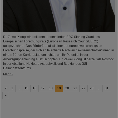
Dr. Zewei Xiong wird mit dem renommierten ERC Starting Grant des
Europäischen Forschungsrats (European Research Council, ERC)
ausgezeichnet. Das Förderformat ist einer der europaweit wichtigsten
Forschungspreise, der sich an talentierte Nachwuchswissenschaftler*innen in
einem frühen Karrierestadium richtet, um ihr Potential in der
Arbeitsgruppenleitung auszuschöpfen. Dr. Zewei Xiong ist derzeit als Postdoc
in der Abteilung Nukleare Astrophysik und Struktur des GSI
Helmholtzzentrums ...
Mehr »
«
1
...
15
16
17
18
19
20
21
22
23
...
31
»