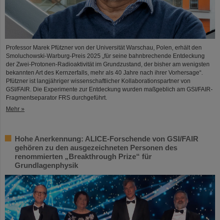
Professor Marek Pfützner von der Universität Warschau, Polen, erhält den
Smoluchowski-Warburg-Preis 2025 „für seine bahnbrechende Entdeckung
der Zwei-Protonen-Radioaktivität im Grundzustand, der bisher am wenigsten
bekannten Art des Kernzerfalls, mehr als 40 Jahre nach ihrer Vorhersage“.
Pfützner ist langjähriger wissenschaftlicher Kollaborationspartner von
GSI/FAIR. Die Experimente zur Entdeckung wurden maßgeblich am GSI/FAIR-
Fragmentseparator FRS durchgeführt.
Mehr »
Hohe Anerkennung: ALICE-Forschende von GSI/FAIR
gehören zu den ausgezeichneten Personen des
renommierten „Breakthrough Prize“ für
Grundlagenphysik