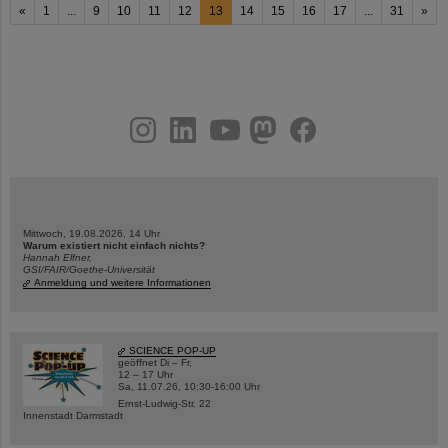
«
1
...
9
10
11
12
13
14
15
16
17
...
31
»
instagram
linkedin
youtube
helmholtz.social
facebook
Mittwoch, 19.08.2026, 14 Uhr
Warum existiert nicht einfach nichts?
Hannah Elfner,
GSI/FAIR/Goethe-Universität
Anmeldung und weitere Informationen
SCIENCE POP-UP
geöffnet Di – Fr,
12 – 17 Uhr
Sa, 11.07.26, 10:30-16:00 Uhr
Ernst-Ludwig-Str. 22
Innenstadt Darmstadt