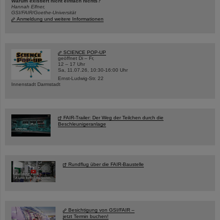
Warum existiert nicht einfach nichts?
Hannah Elfner,
GSI/FAIR/Goethe-Universität
Anmeldung und weitere Informationen
SCIENCE POP-UP
geöffnet Di – Fr,
12 – 17 Uhr
Sa, 11.07.26, 10:30-16:00 Uhr
Ernst-Ludwig-Str. 22
Innenstadt Darmstadt
FAIR-Trailer: Der Weg der Teilchen durch die
Beschleunigeranlage
Rundflug über die FAIR-Baustelle
Besichtigung von GSI/FAIR –
jetzt Termin buchen!