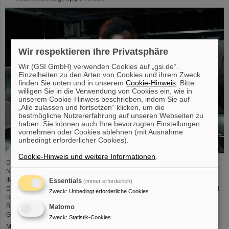
Wir respektieren Ihre Privatsphäre
Wir (GSI GmbH) verwenden Cookies auf „gsi.de“.
Einzelheiten zu den Arten von Cookies und ihrem Zweck
finden Sie unten und in unserem
Cookie-Hinweis
. Bitte
willigen Sie in die Verwendung von Cookies ein, wie in
unserem Cookie-Hinweis beschrieben, indem Sie auf
„Alle zulassen und fortsetzen“ klicken, um die
bestmögliche Nutzererfahrung auf unseren Webseiten zu
haben. Sie können auch Ihre bevorzugten Einstellungen
vornehmen oder Cookies ablehnen (mit Ausnahme
unbedingt erforderlicher Cookies).
Cookie-Hinweis und weitere Informationen
.
Dr. Jonas Ohland, Laserphysiker bei GSI/FAIR, wird ab dem 1. Juni die
Nachwuchsgruppe ALADIN (Adaptiv Laser Architecture Development and
INtegration, dt. Entwicklung und Integration adaptiver Laserarchitektur) leiten.
Essentials
(immer erforderlich)
Dazu erhält er durch das Bundesministerium für Forschung, Technologie und
Zweck
:
Unbedingt erforderliche Cookies
Raumfahrt eine Fördersumme von 2,8 Millionen Euro über fünf Jahre im
Rahmen des Programms „Fusionstalente“. Das ALADIN-Projekt legt einen
Matomo
Grundstein zur Verwirklichung stabiler, effizienter Laser für die ...
Zweck
:
Statistik-Cookies
Mehr »