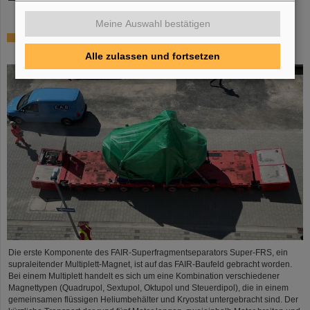
Meine Auswahl bestätigen
Erste Super-FRS-Komponente auf FAIR-Baufeld
transportiert
Alle zulassen und fortsetzen
Die erste Komponente des FAIR-Superfragmentseparators Super-FRS, ein
supraleitender Multiplett-Magnet, ist auf das FAIR-Baufeld gebracht worden.
Bei einem Multiplett handelt es sich um eine Kombination verschiedener
Magnettypen (Quadrupol, Sextupol, Oktupol und Steuerdipol), die in einem
gemeinsamen flüssigen Heliumbehälter und Kryostat untergebracht sind. Der