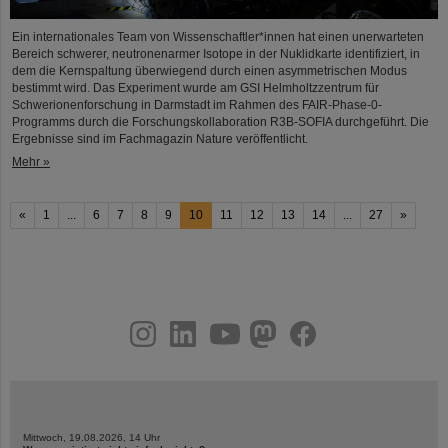
Ein internationales Team von Wissenschaftler*innen hat einen unerwarteten
Bereich schwerer, neutronenarmer Isotope in der Nuklidkarte identifiziert, in
dem die Kernspaltung überwiegend durch einen asymmetrischen Modus
bestimmt wird. Das Experiment wurde am GSI Helmholtzzentrum für
Schwerionenforschung in Darmstadt im Rahmen des FAIR-Phase-0-
Programms durch die Forschungskollaboration R3B-SOFIA durchgeführt. Die
Ergebnisse sind im Fachmagazin Nature veröffentlicht.
Mehr »
«
1
...
6
7
8
9
10
11
12
13
14
...
27
»
instagram
linkedin
youtube
helmholtz.social
facebook
Mittwoch, 19.08.2026, 14 Uhr