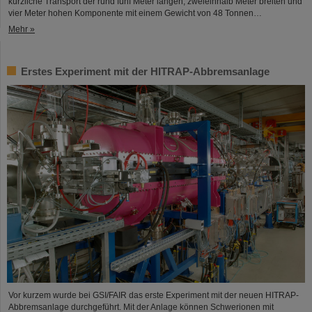
kürzliche Transport der rund fünf Meter langen, zweieinhalb Meter breiten und
vier Meter hohen Komponente mit einem Gewicht von 48 Tonnen…
Mehr »
Erstes Experiment mit der HITRAP-Abbremsanlage
Vor kurzem wurde bei GSI/FAIR das erste Experiment mit der neuen HITRAP-
Abbremsanlage durchgeführt. Mit der Anlage können Schwerionen mit