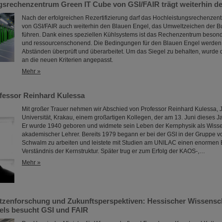
gsrechenzentrum Green IT Cube von GSI/FAIR trägt weiterhin d
Nach der erfolgreichen Rezertifizierung darf das Hochleistungsrechenze
von GSI/FAIR auch weiterhin den Blauen Engel, das Umweltzeichen der B
führen. Dank eines speziellen Kühlsystems ist das Rechenzentrum besonde
und ressourcenschonend. Die Bedingungen für den Blauen Engel werden
Abständen überprüft und überarbeitet. Um das Siegel zu behalten, wurde
an die neuen Kriterien angepasst.
Mehr »
fessor Reinhard Kulessa
Mit großer Trauer nehmen wir Abschied von Professor Reinhard Kulessa, 
Universität, Krakau, einem großartigen Kollegen, der am 13. Juni dieses Ja
Er wurde 1940 geboren und widmete sein Leben der Kernphysik als Wisse
akademischer Lehrer. Bereits 1979 begann er bei der GSI in der Gruppe v
Schwalm zu arbeiten und leistete mit Studien am UNILAC einen enormen 
Verständnis der Kernstruktur. Später trug er zum Erfolg der KAOS-,…
Mehr »
pitzenforschung und Zukunftsperspektiven: Hessischer Wissensc
ls besucht GSI und FAIR