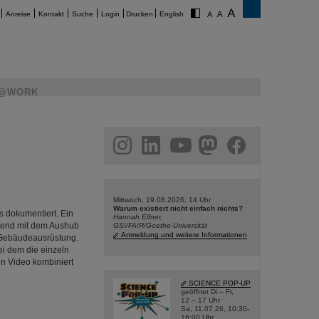
Anreise
Kontakt
Suche
Login
Drucken
English
@WORK
am
linkedin
youtube
helmholtz.social
facebook
Mittwoch, 19.08.2026, 14 Uhr
Warum existiert nicht einfach nichts?
s dokumentiert. Ein
Hannah Elfner,
nend mit dem Aushub
GSI/FAIR/Goethe-Universität
Anmeldung und weitere Informationen
 Gebäudeausrüstung.
ei dem die einzeln
en Video kombiniert
SCIENCE POP-UP
geöffnet Di – Fr,
12 – 17 Uhr
Sa, 11.07.26, 10:30-
16:00 Uhr