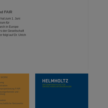
nd FAIR
hat zum 1. Juni
rum für
arch in Europe
s der Gesellschaft
folgt auf Dr. Ulrich
T WORK
hung
stration
projektleitung FAIR
eunigerbetrieb und -
klung
sation
schaftliche Netzwerke