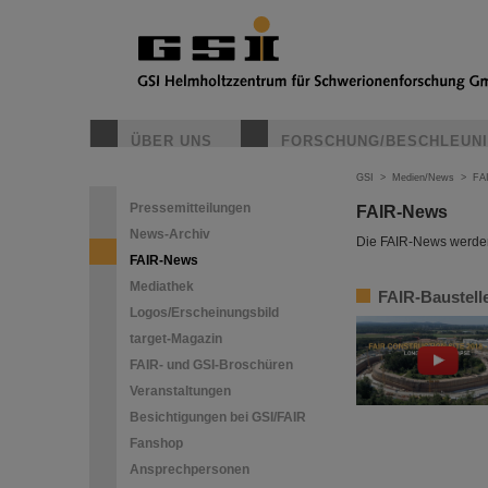
ÜBER UNS
FORSCHUNG/BESCHLEUN
GSI
>
Medien/News
>
FA
Pressemitteilungen
FAIR-News
News-Archiv
Die FAIR-News werden 
FAIR-News
Mediathek
FAIR-Baustelle
Logos/Erscheinungsbild
target-Magazin
FAIR- und GSI-Broschüren
Veranstaltungen
Besichtigungen bei GSI/FAIR
Fanshop
Ansprechpersonen