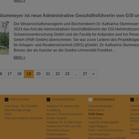
Mehr »
 Stummeyer ist neue Administrative Geschäftsführerin von GSI u
Die Wissenschaftsmanagerin und Biochemikerin Dr. Katharina Stummeyer 
2024 das Amt der Administrativen Geschäftsführerin der GSI Helmholtzzent
Schwerionenforschung GmbH und der Facility for Antiproton and Ion Rese
GmbH (FAIR GmbH) übernommen. Sie war zuvor Leiterin des Projektträger
für Anlagen- und Reaktorsicherheit (GRS) gGmbH. Dr. Katharina Stummeyer 
Breuer, der als Kanzler an die Goethe-Universität Frankfurt…
Mehr »
6
17
18
19
20
21
22
23
...
27
»
FORSCHUNG
JOBS/KARRIERE
MEDIEN/NEWS
A
Forschung - Ein Überblick
Angebote für Studierende
Pressemitteilungen
Forsc
Beschleunigeranlage
Ausbildung
News-Archiv
Admini
FAIR
Master / Promotionsarbeiten
FAIR-News
Gesamt
Wissenschaftliche Netzwerke
Duales Studium
Mediathek
Beschl
entwic
Angebote für Schüler*innen
Logos/Erscheinungsbild
IT
Arbeiten bei FAIR und GSI
target-Magazin
Organi
Mentoring Hessen
FAIR- und GSI-Broschüren
Wissen
Stellenangebote
Veranstaltungen
Initiativbewerbung
Besichtigungen bei GSI/FAIR