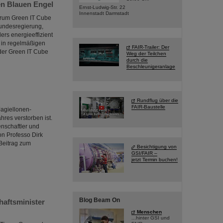
en Blauen Engel
Ernst-Ludwig-Str. 22
Innenstadt Darmstadt
ntrum Green IT Cube
undesregierung,
rs energieeffizient
 in regelmäßigen
FAIR-Trailer: Der
 der Green IT Cube
Weg der Teilchen
durch die
Beschleunigeranlage
Rundflug über die
FAIR-Baustelle
Jagiellonen-
hres verstorben ist.
nschaftler und
on Professo Dirk
Beitrag zum
Besichtigung von
GSI/FAIR –
jetzt Termin buchen!
Blog Beam On
haftsminister
Menschen
...hinter GSI und