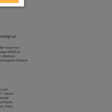
eiligt an
tler*innen von
anlage RIKEN in
 effektiven
achmagazin Physical
er und
 77 Jahren
ührende
ür Physik,
au, Polen.