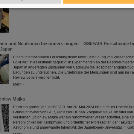
Mehr »
nen und Neutronen besonders mögen – GSI/FAIR-Forschende bet
 Japan
Einem internationalen Forschungsteam unter Beteiligung von Wissenschaf
GSI/FAIR ist es erstmals geglückt, in Experimenten an der Beschleuniger
Japan in angeregten Zuständen von Cadmium die Isospinabhängigkeit von
Ladungen zu untersuchen. Die Ergebnisse der Messungen sind nun im F
Review Letters veröffentlicht.
Mehr »
gniew Majka
Es ist ein großer Verlust für FAIR. Am 20. Mai 2024 ist ein treuer Unterstütz
Gründungsvater von FAIR, Professor Dr. hab. Zbigniew Majka, im Alter von
verstorben. Zbigniew Majka war ein renommierter Wissenschaftler, eine f
Persönlichkeit der Kernphysik, und ordentlicher Professor an der Fakultät f
Astronomie und angewandte Informatik der Jagiellonen-Universität in Krak