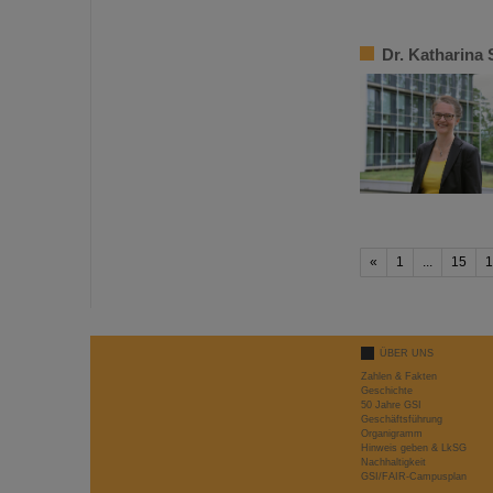
Dr. Katharina
«
1
...
15
1
ÜBER UNS
Zahlen & Fakten
Geschichte
50 Jahre GSI
Geschäftsführung
Organigramm
Hinweis geben & LkSG
Nachhaltigkeit
GSI/FAIR-Campusplan