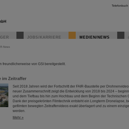
Telefonbuch
IGER
JOBS/KARRIERE
MEDIEN/NEWS
IR-News
instagr
freundlicherweise von GSI bereitgestellt.
 im Zeitraffer
Seit 2018 Jahren wird der Fortschritt der FAIR-Baustelle per Drohnenvideo
neuer Zusammenschnitt zeigt die Entwicklung von 2018 bis 2024 – begin
und dem Tiefbau bis hin zum Hochbau und dem Beginn der Technischen
Dank der preisgekrönten Filmtechnik entsteht ein Longterm Dronelapse, b
gefilmten bewegten Zeitraffervideos exakt überlagert und zu einem einzig
werden.
Mehr »