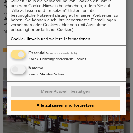
willigen Sie in die Verwendung von Cookies ein, wie in
deutlich schwerer als Uran, das Element mit der höchsten
unserem Cookie-Hinweis beschrieben, indem Sie auf
Ordnungszahl (92), das in größeren Mengen auf der Erde
„Alle zulassen und fortsetzen“ klicken, um die
vorkommt. Dies wirft Fragen auf, unter anderem wie viele weitere
bestmögliche Nutzererfahrung auf unseren Webseiten zu
dieser superschweren Spezies noch auf ihre Entdeckung warten,
haben. Sie können auch Ihre bevorzugten Einstellungen
wo – wenn überhaupt – eine ...
vornehmen oder Cookies ablehnen (mit Ausnahme
unbedingt erforderlicher Cookies).
Mehr »
Cookie-Hinweis und weitere Informationen
.
Überprüfung der Quantenelektrodynamik in
Essentials
(immer erforderlich)
extremen Feldern mit dem schwersten Zwei-
Zweck
:
Unbedingt erforderliche Cookies
Elektronen-Ion
Matomo
Zweck
:
Statistik-Cookies
Meine Auswahl bestätigen
Alle zulassen und fortsetzen