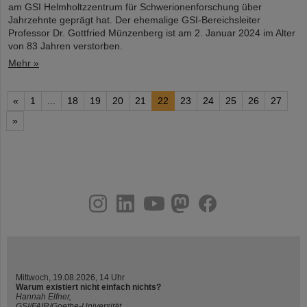
am GSI Helmholtzzentrum für Schwerionenforschung über
Jahrzehnte geprägt hat. Der ehemalige GSI-Bereichsleiter
Professor Dr. Gottfried Münzenberg ist am 2. Januar 2024 im Alter
von 83 Jahren verstorben.
Mehr »
«
1
...
18
19
20
21
22
23
24
25
26
27
»
instagram
linkedin
youtube
helmholtz.social
facebook
Mittwoch, 19.08.2026, 14 Uhr
Warum existiert nicht einfach nichts?
Hannah Elfner,
GSI/FAIR/Goethe-Universität