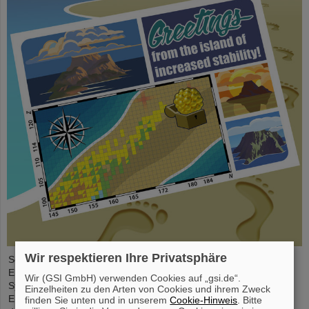
Wir respektieren Ihre Privatsphäre
Seit der Jahrtausendwende wurden sechs neue chemische
Elemente entdeckt und in das Periodensystem der Elemente, das
Wir (GSI GmbH) verwenden Cookies auf „gsi.de“.
Symbol der Chemie schlechthin, aufgenommen. Diese neuen
Einzelheiten zu den Arten von Cookies und ihrem Zweck
Elemente haben hohe Ordnungszahlen von bis zu 118 und sind
finden Sie unten und in unserem
Cookie-Hinweis
. Bitte