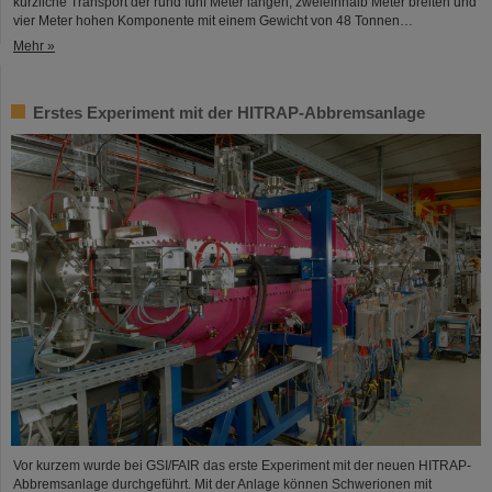
kürzliche Transport der rund fünf Meter langen, zweieinhalb Meter breiten und
vier Meter hohen Komponente mit einem Gewicht von 48 Tonnen…
Mehr »
Erstes Experiment mit der HITRAP-Abbremsanlage
Vor kurzem wurde bei GSI/FAIR das erste Experiment mit der neuen HITRAP-
Abbremsanlage durchgeführt. Mit der Anlage können Schwerionen mit