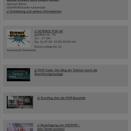
Warum existiert nicht einfach nichts?
Hannah Elfner,
GSI/FAIR/Goethe-Universität
Anmeldung und weitere Informationen
SCIENCE POP-UP
geöffnet Di – Fr,
12 – 17 Uhr
Sa, 11.07.26, 10:30-16:00 Uhr
Ernst-Ludwig-Str. 22
Innenstadt Darmstadt
FAIR-Trailer: Der Weg der Teilchen durch die
Beschleunigeranlage
Rundflug über die FAIR-Baustelle
Besichtigung von GSI/FAIR –
jetzt Termin buchen!