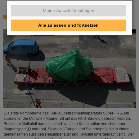
Meine Auswahl bestätigen
Erste Super-FRS-Komponente auf FAIR-Baufeld
transportiert
Alle zulassen und fortsetzen
Die erste Komponente des FAIR-Superfragmentseparators Super-FRS, ein
supraleitender Multiplett-Magnet, ist auf das FAIR-Baufeld gebracht worden.
Bei einem Multiplett handelt es sich um eine Kombination verschiedener
Magnettypen (Quadrupol, Sextupol, Oktupol und Steuerdipol), die in einem
gemeinsamen flüssigen Heliumbehälter und Kryostat untergebracht sind. Der