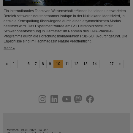
Ein internationales Team von Wissenschaftler*innen hat einen unerwarteten
Bereich schwerer, neutronenarmer Isotope in der Nuklidkarte identifiziert, in
dem die Kernspaltung überwiegend durch einen asymmetrischen Modus
bestimmt wird. Das Experiment wurde am GSI Helmholtzzentrum für
Schwerionenforschung in Darmstadt im Rahmen des FAIR-Phase-0-
Programms durch die Forschungskollaboration R3B-SOFIA durchgeführt. Die
Ergebnisse sind im Fachmagazin Nature veröffentlicht.
Mehr »
«
1
...
6
7
8
9
10
11
12
13
14
...
27
»
instagram
linkedin
youtube
helmholtz.social
facebook
Mittwoch, 19.08.2026, 14 Uhr