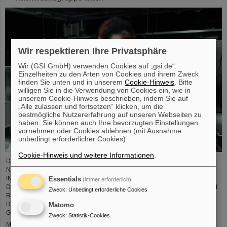
Wir respektieren Ihre Privatsphäre
Wir (GSI GmbH) verwenden Cookies auf „gsi.de“.
Einzelheiten zu den Arten von Cookies und ihrem Zweck
finden Sie unten und in unserem
Cookie-Hinweis
. Bitte
willigen Sie in die Verwendung von Cookies ein, wie in
unserem Cookie-Hinweis beschrieben, indem Sie auf
„Alle zulassen und fortsetzen“ klicken, um die
bestmögliche Nutzererfahrung auf unseren Webseiten zu
haben. Sie können auch Ihre bevorzugten Einstellungen
vornehmen oder Cookies ablehnen (mit Ausnahme
unbedingt erforderlicher Cookies).
Cookie-Hinweis und weitere Informationen
.
Dr. Jonas Ohland, Laserphysiker bei GSI/FAIR, wird ab dem 1. Juni die
Nachwuchsgruppe ALADIN (Adaptiv Laser Architecture Development and
INtegration, dt. Entwicklung und Integration adaptiver Laserarchitektur) leiten.
Essentials
(immer erforderlich)
Dazu erhält er durch das Bundesministerium für Forschung, Technologie und
Zweck
:
Unbedingt erforderliche Cookies
Raumfahrt eine Fördersumme von 2,8 Millionen Euro über fünf Jahre im
Rahmen des Programms „Fusionstalente“. Das ALADIN-Projekt legt einen
Matomo
Grundstein zur Verwirklichung stabiler, effizienter Laser für die ...
Zweck
:
Statistik-Cookies
Mehr »