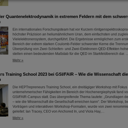
er Quantenelektrodynamik in extremen Feldern mit dem schwer
n
Ein internationales Forschungsteam hat vor Kurzem röntgenspektroskopi
höchster Präzision an heliumähnlichem Uran, dem einfachsten und zuglei
Vielelektronensystem, durchgeführt. Die Ergebnisse ermöglichen zum erst
Bereich der extrem starken Coulomb-Felder schwerster Kerne die Trennu
Überprüfung von Zwei-Schleifen- und Zwei-Elektronen-QED-Effekten hoh
stellen einen bedeutenden Maßstab für die QED im Starkfeldbereich dar. ..
Mehr »
s Training School 2023 bei GSI/FAIR – Wie die Wissenschaft die
n
Die HEPTrepreneurs Training School, ein dreitägiger Workshop mit Fokus
unternehmerischer Fähigkeiten im Bereich der Hochenergiephysik fand v
GSI/FAIR-Campus statt. Das übergreifende Thema lautete: „Grundlagen 
– wie die Wissenschaft die Gesellschaft erreichen kann“. Der Workshop, 
Vorträgen und interaktiven Workshop-Formaten, wurde von zwei renommie
geleitet: Ian Tracey, CEO von Anchored In, und Viola Hay,…
Mehr »