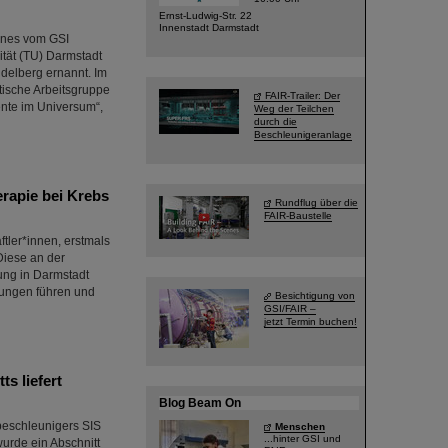
Ernst-Ludwig-Str. 22
Innenstadt Darmstadt
ones vom GSI
tät (TU) Darmstadt
idelberg ernannt. Im
tische Arbeitsgruppe
FAIR-Trailer: Der
nte im Universum“,
Weg der Teilchen
durch die
Beschleunigeranlage
rapie bei Krebs
Rundflug über die
FAIR-Baustelle
tler*innen, erstmals
Diese an der
ung in Darmstadt
lungen führen und
Besichtigung von
GSI/FAIR –
jetzt Termin buchen!
s liefert
Blog Beam On
beschleunigers SIS
Menschen
...hinter GSI und
urde ein Abschnitt