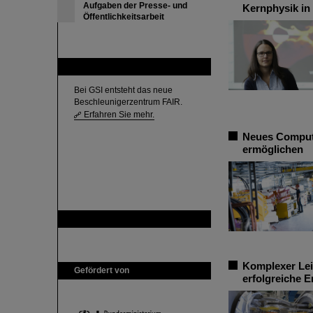
Aufgaben der Presse- und
Kernphysik in
Öffentlichkeitsarbeit
FAIR
Bei GSI entsteht das neue
Beschleunigerzentrum FAIR.
Erfahren Sie mehr.
Neues Compute
ermöglichen
GSI ist Mitglied bei
Komplexer Leis
Gefördert von
erfolgreiche 