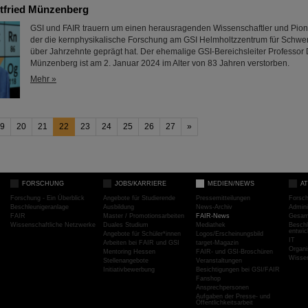
tfried Münzenberg
GSI und FAIR trauern um einen herausragenden Wissenschaftler und Pioni
der die kernphysikalische Forschung am GSI Helmholtzzentrum für Schwe
über Jahrzehnte geprägt hat. Der ehemalige GSI-Bereichsleiter Professor D
Münzenberg ist am 2. Januar 2024 im Alter von 83 Jahren verstorben.
Mehr »
9
20
21
22
23
24
25
26
27
»
FORSCHUNG
JOBS/KARRIERE
MEDIEN/NEWS
A
Forschung - Ein Überblick
Angebote für Studierende
Pressemitteilungen
Forsc
Beschleunigeranlage
Ausbildung
News-Archiv
Admini
FAIR
Master / Promotionsarbeiten
FAIR-News
Gesamt
Wissenschaftliche Netzwerke
Duales Studium
Mediathek
Beschl
entwic
Angebote für Schüler*innen
Logos/Erscheinungsbild
IT
Arbeiten bei FAIR und GSI
target-Magazin
Organi
Mentoring Hessen
FAIR- und GSI-Broschüren
Wissen
Stellenangebote
Veranstaltungen
Initiativbewerbung
Besichtigungen bei GSI/FAIR
Fanshop
Ansprechpersonen
Aufgaben der Presse- und
Öffentlichkeitsarbeit