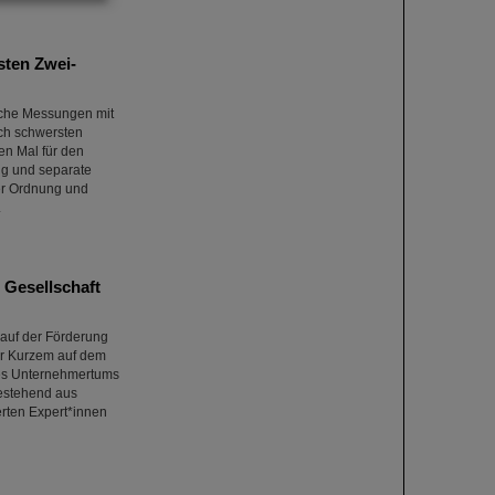
sten Zwei-
sche Messungen mit
ch schwersten
en Mal für den
ng und separate
er Ordnung und
.
 Gesellschaft
 auf der Förderung
or Kurzem auf dem
des Unternehmertums
bestehend aus
rten Expert*innen