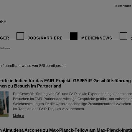
Telefonbuch
IGER
JOBS/KARRIERE
MEDIEN/NEWS
IR-News
instagr
freundlicherweise von GSI bereitgestellt.
itte in Indien für das FAIR-Projekt: GSI/FAIR-Geschäftsführung
nen zu Besuch im Partnerland
Die Geschäftsführung von GSI und FAIR sowie Expertendelegationen habe
Besuchen im FAIR-Partnerland wichtige Gespräche geführt, um entscheid
Weichenstellungen für die weitere nachhaltige Zusammenarbeit zwischen
im Rahmen des FAIR-Projekts vorzunehmen.
Mehr »
n Almudena Arcones zu Max-Planck-Fellow am Max-Planck-Instit