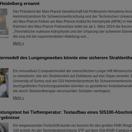
 Heidelberg ernannt
Der Präsident der Max-Planck-Gesellschaft hat Professorin Almudena Arc
Helmholzzentrum für Schwerionenforschung und der Technischen Universi
als Max-Planck-Fellow am Max-Planck-Institut für Kernphysik (MPIK) in He
Rahmen des Max-Planck-Fellowships leitet sie ab 1. März 2024 die theore
„Theoretische nukleare Astrophysik und der Ursprung der schweren Eleme
die eng mit der experimentellen Abteilung von...
Mehr »
rmodell des Lungengewebes könnte eine sicherere Strahlenthe
Ein innovatives Computermodell der menschlichen Lunge hilft Wissenschaf
zu simulieren, wie ein Strahlenstoß auf Zellebene auf das Organ einwirkt. 
University of Surrey und am GSI Helmholtzzentrum für Schwerionenforsch
durchgeführten Forschungsarbeiten könnten zu gezielteren Krebsbehand
die durch Strahlentherapie verursachten Schäden verringern.
Mehr »
tungstest bei Tieftemperatur: Testaufbau eines SIS100-Abschnitt
Ergebnisse
Ein wegweisender Fortschritt wurde vor kurzem für den großen FAIR-Ring
100 erzielt: An der Serientesteinrichtung STF auf dem GSI-/FAIR-Campus w