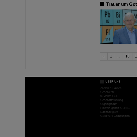
Trauer um Got
«
1
...
18
1
ÜBER UNS
Zahlen & Fakten
Geschichte
50 Jahre GSI
Geschäftsführung
Organigramm
Hinweis geben & LkSG
Nachhaltigkeit
GSI/FAIR-Campusplan