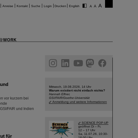
Anreise
Kontakt
Suche
Login
Drucken
English
@WORK
am
linkedin
youtube
helmholtz.social
facebook
 und
Mittwoch, 19.08.2026, 14 Uhr
Warum existiert nicht einfach nichts?
Hannah Elfner,
n vor kurzem bei
GSI/FAIR/Goethe-Universität
Anmeldung und weitere Informationen
ende
 GSI/FAIR und Indien
SCIENCE POP-UP
geöffnet Di – Fr,
12 – 17 Uhr
Sa, 11.07.26, 10:30-
ut für
16:00 Uhr