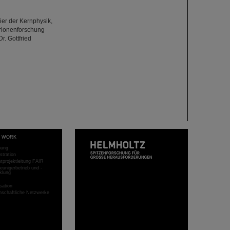
er der Kernphysik,
rionenforschung
r. Gottfried
T WORK
hung
stration
projektleitung FAIR
eunigerbetrieb und -
klung
sation
schaftliche Netzwerke