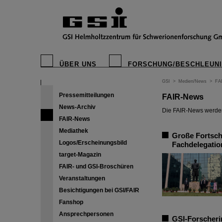
ÜBER UNS
FORSCHUNG/BESCHLEUN
GSI
>
Medien/News
>
FA
Pressemitteilungen
FAIR-News
News-Archiv
Die FAIR-News werden 
FAIR-News
Mediathek
Große Fortschr
Logos/Erscheinungsbild
Fachdelegatio
target-Magazin
FAIR- und GSI-Broschüren
Veranstaltungen
Besichtigungen bei GSI/FAIR
Fanshop
Ansprechpersonen
GSI-Forscheri