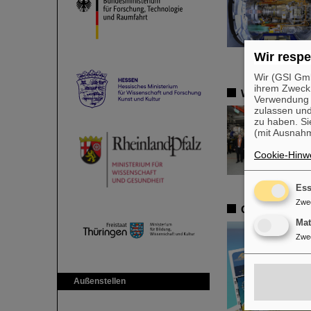
Wir respe
Wir (GSI Gmb
ihrem Zweck
Wissenschafts
Verwendung v
zulassen und
zu haben. Si
(mit Ausnahm
Cookie-Hinwe
Ess
Zwe
Grüße von der
Ma
Zwe
Außenstellen