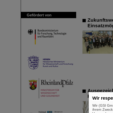
Gefördert von
Zukunftswe
Einsatzmög
Ausgezeic
Helmholtz-I
Wir respe
Wir (GSI Gmb
ihrem Zweck