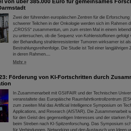
el von über 385.000 Euro für gemeinsames Fors
 Darmstadt
Zwei der führenden europäischen Zentren für die Erforschun
schwerer Teilchen in der Onkologie werden sich im Rahmen d
„CROSS“ zusammentun, um zum ersten Mal in einem leben
zu untersuchen, ob die Sequenz von Kohlenstoffionen gefolgt
der Behandlung strahlenresistenter Tumoren wirksamer ist al
Bestrahlungsreihenfolge. Die Studie ist Teil einer langjährige
in deren Rahmen....
Mehr »
3: Förderung von KI-Fortschritten durch Zusam
tion
In Zusammenarbeit mit GSI/FAIR und der Technischen Univer
veranstaltete das Europäische Raumfahrtkontrollzentrum (ES
zum zweiten Mal das Artificial Intelligence Symposium on Tec
Applications, and Research (AISTAR). Die Zusammenarbeit wa
für den Geist des gegenseitigen Interesses und der starken P
beim Streben nach KI-Spitzenforschung. Das Symposium sc
für Verbindungen, Networking und den Austausch von Ideen 