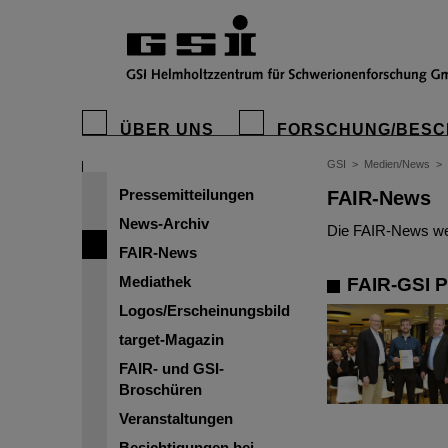
ÜBER UNS
FORSCHUNG/BESC
GSI
>
Medien/News
>
Pressemitteilungen
FAIR-News
News-Archiv
Die FAIR-News wer
FAIR-News
Mediathek
FAIR-GSI P
Logos/Erscheinungsbild
target-Magazin
FAIR- und GSI-
Broschüren
Veranstaltungen
Besichtigungen bei