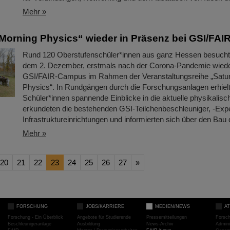
Mehr »
Morning Physics“ wieder in Präsenz bei GSI/FAI
Rund 120 Oberstufenschüler*innen aus ganz Hessen besuch
dem 2. Dezember, erstmals nach der Corona-Pandemie wiede
GSI/FAIR-Campus im Rahmen der Veranstaltungsreihe „Satu
Physics“. In Rundgängen durch die Forschungsanlagen erhielt
Schüler*innen spannende Einblicke in die aktuelle physikalis
erkundeten die bestehenden GSI-Teilchenbeschleuniger, -Exp
Infrastruktureinrichtungen und informierten sich über den Bau
Mehr »
20
21
22
23
24
25
26
27
»
FORSCHUNG
JOBS/KARRIERE
MEDIEN/NEWS
A
Forschung - Ein Überblick
Angebote für Studierende
Pressemitteilungen
Forsc
Beschleunigeranlage
Ausbildung
News-Archiv
Admini