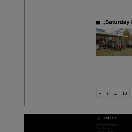
„Saturday 
«
1
...
19
ÜBER UNS
Zahlen & Fakten
Geschichte