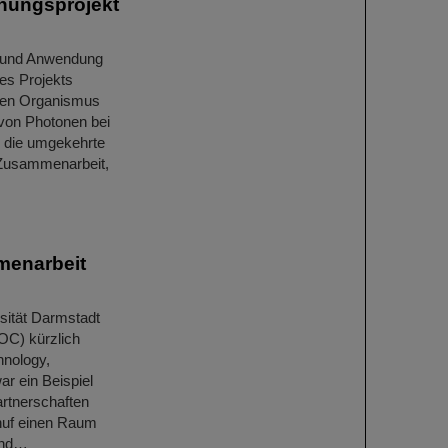
chungsprojekt
g und Anwendung
es Projekts
den Organismus
 von Photonen bei
s die umgekehrte
n Zusammenarbeit,
menarbeit
sität Darmstadt
OC) kürzlich
hnology,
r ein Beispiel
artnerschaften
huf einen Raum
und…