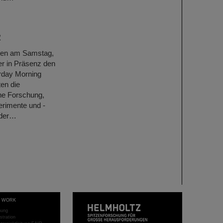
R
ten am Samstag,
r in Präsenz den
rday Morning
en die
che Forschung,
erimente und -
 der…
T WORK
hung
stration