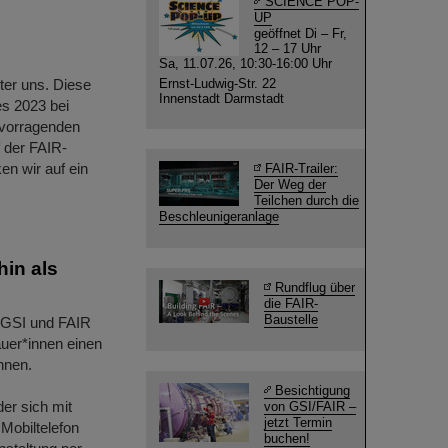
SCIENCE POP-
UP
geöffnet Di – Fr,
12 – 17 Uhr
Sa, 11.07.26, 10:30-16:00 Uhr
nter uns. Diese
Ernst-Ludwig-Str. 22
Innenstadt Darmstadt
s 2023 bei
ervorragenden
 der FAIR-
en wir auf ein
FAIR-Trailer:
Der Weg der
Teilchen durch die
Beschleunigeranlage
hin als
Rundflug über
die FAIR-
Baustelle
n GSI und FAIR
auer*innen einen
nnen.
Besichtigung
er sich mit
von GSI/FAIR –
jetzt Termin
Mobiltelefon
buchen!