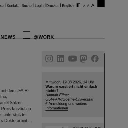
ise
Kontakt
Suche
Login
Drucken
English
/NEWS
@WORK
gram
linkedin
youtube
helmholtz.social
facebook
Mittwoch, 19.08.2026, 14 Uhr
Warum existiert nicht einfach
 mit dem „FAIR-
nichts?
Hannah Elfner,
ino,
GSI/FAIR/Goethe-Universität
niel Sälzer,
Anmeldung und weitere
Preis kürzlich in
Informationen
l unterstützte,
s Doktorarbeit ...