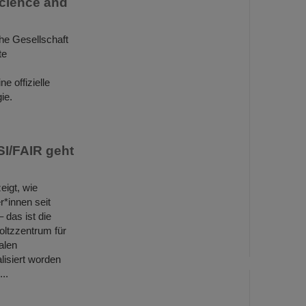
Science and
he Gesellschaft
te
e offizielle
ie.
SI/FAIR geht
eigt, wie
*innen seit
 das ist die
ltzzentrum für
alen
lisiert worden
..