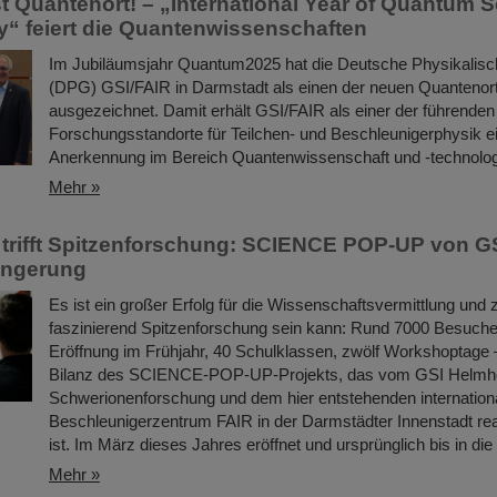
st Quantenort! – „International Year of Quantum 
“ feiert die Quantenwissenschaften
Im Jubiläumsjahr Quantum2025 hat die Deutsche Physikalisc
(DPG) GSI/FAIR in Darmstadt als einen der neuen Quantenor
ausgezeichnet. Damit erhält GSI/FAIR als einer der führenden
Forschungsstandorte für Teilchen- und Beschleunigerphysik ein
Anerkennung im Bereich Quantenwissenschaft und -technolog
Mehr »
 trifft Spitzenforschung: SCIENCE POP-UP von G
längerung
Es ist ein großer Erfolg für die Wissenschaftsvermittlung und z
faszinierend Spitzenforschung sein kann: Rund 7000 Besucher
Eröffnung im Frühjahr, 40 Schulklassen, zwölf Workshoptage –
Bilanz des SCIENCE-POP-UP-Projekts, das vom GSI Helmho
Schwerionenforschung und dem hier entstehenden internation
Beschleunigerzentrum FAIR in der Darmstädter Innenstadt rea
ist. Im März dieses Jahres eröffnet und ursprünglich bis in die .
Mehr »