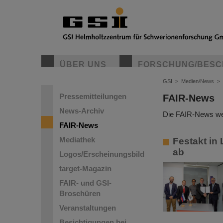
ÜBER UNS
FORSCHUNG/BESC
GSI
>
Medien/News
>
Pressemitteilungen
FAIR-News
News-Archiv
Die FAIR-News wer
FAIR-News
Mediathek
Festakt in
ab
Logos/Erscheinungsbild
target-Magazin
FAIR- und GSI-
Broschüren
Veranstaltungen
Besichtigungen bei