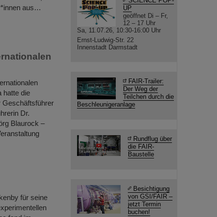
SCIENCE POP-
er*innen aus…
UP
geöffnet Di – Fr,
12 – 17 Uhr
Sa, 11.07.26, 10:30-16:00 Uhr
Ernst-Ludwig-Str. 22
Innenstadt Darmstadt
ernationalen
FAIR-Trailer:
ernationalen
Der Weg der
 hatte die
Teilchen durch die
 Geschäftsführer
Beschleunigeranlage
hrerin Dr.
örg Blaurock –
Veranstaltung
Rundflug über
die FAIR-
Baustelle
Besichtigung
von GSI/FAIR –
kenby für seine
jetzt Termin
experimentellen
buchen!