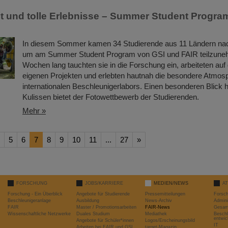
it und tolle Erlebnisse – Summer Student Progra
In diesem Sommer kamen 34 Studierende aus 11 Ländern na
um am Summer Student Program von GSI und FAIR teilzune
Wochen lang tauchten sie in die Forschung ein, arbeiteten a
eigenen Projekten und erlebten hautnah die besondere Atmos
internationalen Beschleunigerlabors. Einen besonderen Blick hi
Kulissen bietet der Fotowettbewerb der Studierenden.
Mehr »
5
6
7
8
9
10
11
...
27
»
FORSCHUNG
JOBS/KARRIERE
MEDIEN/NEWS
A
Forschung - Ein Überblick
Angebote für Studierende
Pressemitteilungen
Forsc
Beschleunigeranlage
Ausbildung
News-Archiv
Admini
FAIR
Master / Promotionsarbeiten
FAIR-News
Gesamt
Wissenschaftliche Netzwerke
Duales Studium
Mediathek
Beschl
entwic
Angebote für Schüler*innen
Logos/Erscheinungsbild
IT
Arbeiten bei FAIR und GSI
target-Magazin