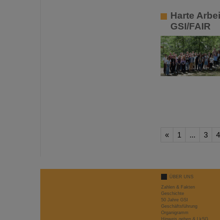
Harte Arbe
GSI/FAIR
«
1
...
3
4
ÜBER UNS
Zahlen & Fakten
Geschichte
50 Jahre GSI
Geschäftsführung
Organigramm
Hinweis geben & LkSG