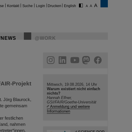
ise
Kontakt
Suche
Login
Drucken
English
/NEWS
@WORK
gram
linkedin
youtube
helmholtz.social
facebook
FAIR-Projekt
Mittwoch, 19.08.2026, 14 Uhr
Warum existiert nicht einfach
nichts?
Hannah Elfner,
t. Jörg Blaurock,
GSI/FAIR/Goethe-Universität
nete gemeinsam
Anmeldung und weitere
Informationen
r festlichen
tfand, nahmen
treter*innen,