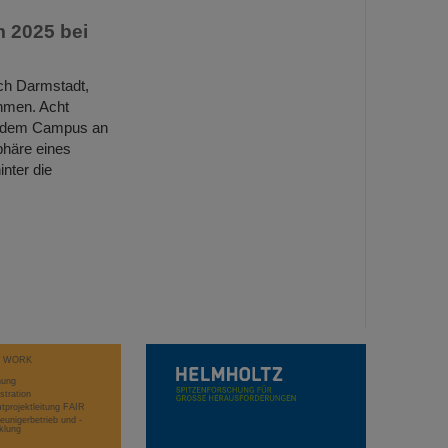
m 2025 bei
ch Darmstadt,
hmen. Acht
uf dem Campus an
phäre eines
nter die
T WORK
hung
stration
projektleitung FAIR
eunigerbetrieb und -
klung