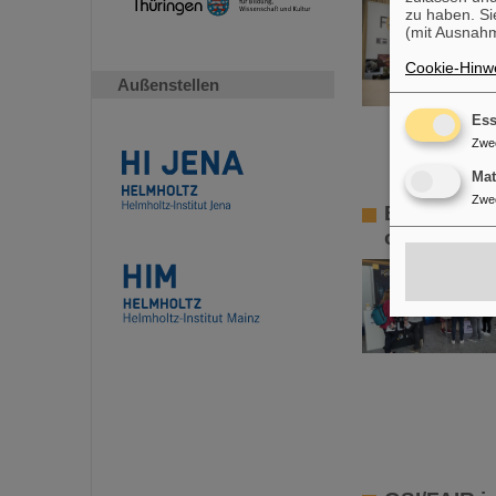
zu haben. Si
(mit Ausnahm
Cookie-Hinwe
Außenstellen
Ess
Zwe
Ma
Zwe
Element Ha
offenen Tü