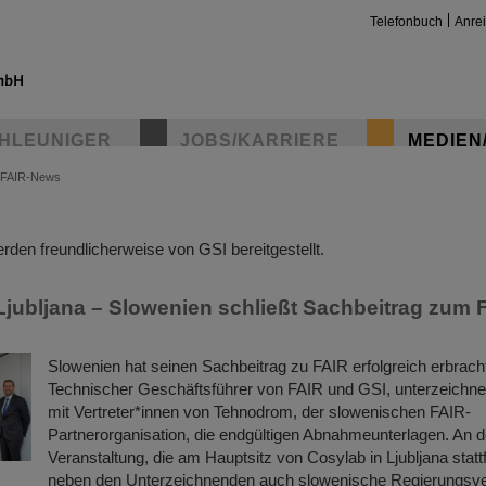
Telefonbuch
Anre
HLEUNIGER
JOBS/KARRIERE
MEDIEN
FAIR-News
insta
den freundlicherweise von GSI bereitgestellt.
 Ljubljana – Slowenien schließt Sachbeitrag zum 
Slowenien hat seinen Sachbeitrag zu FAIR erfolgreich erbrach
Technischer Geschäftsführer von FAIR und GSI, unterzeich
mit Vertreter*innen von Tehnodrom, der slowenischen FAIR-
Partnerorganisation, die endgültigen Abnahmeunterlagen. An de
Veranstaltung, die am Hauptsitz von Cosylab in Ljubljana stat
neben den Unterzeichnenden auch slowenische Regierungsver