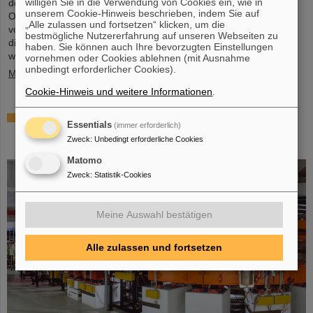
willigen Sie in die Verwendung von Cookies ein, wie in
deutlich schwerer als Uran, das Element mit der höchsten
unserem Cookie-Hinweis beschrieben, indem Sie auf
Ordnungszahl (92), das in größeren Mengen auf der Erde
„Alle zulassen und fortsetzen“ klicken, um die
vorkommt. Dies wirft Fragen auf, unter anderem wie viele weitere
bestmögliche Nutzererfahrung auf unseren Webseiten zu
dieser superschweren Spezies noch auf ihre Entdeckung warten,
haben. Sie können auch Ihre bevorzugten Einstellungen
wo – wenn überhaupt – eine ...
vornehmen oder Cookies ablehnen (mit Ausnahme
unbedingt erforderlicher Cookies).
Mehr »
Cookie-Hinweis und weitere Informationen
.
Überprüfung der Quantenelektrodynamik in
Essentials
(immer erforderlich)
extremen Feldern mit dem schwersten Zwei-
Zweck
:
Unbedingt erforderliche Cookies
Elektronen-Ion
Matomo
Zweck
:
Statistik-Cookies
Meine Auswahl bestätigen
Alle zulassen und fortsetzen