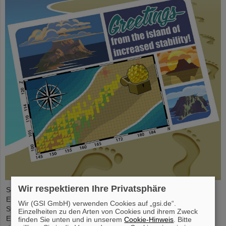
Wir respektieren Ihre Privatsphäre
Seit der Jahrtausendwende wurden sechs neue chemische
Elemente entdeckt und in das Periodensystem der Elemente, das
Wir (GSI GmbH) verwenden Cookies auf „gsi.de“.
Symbol der Chemie schlechthin, aufgenommen. Diese neuen
Einzelheiten zu den Arten von Cookies und ihrem Zweck
Elemente haben hohe Ordnungszahlen von bis zu 118 und sind
finden Sie unten und in unserem
Cookie-Hinweis
. Bitte