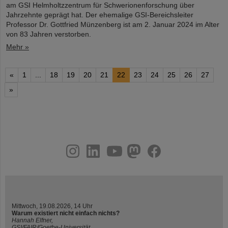
am GSI Helmholtzzentrum für Schwerionenforschung über
Jahrzehnte geprägt hat. Der ehemalige GSI-Bereichsleiter
Professor Dr. Gottfried Münzenberg ist am 2. Januar 2024 im Alter
von 83 Jahren verstorben.
Mehr »
«
1
...
18
19
20
21
22
23
24
25
26
27
»
instagram
linkedin
youtube
helmholtz.social
facebook
Mittwoch, 19.08.2026, 14 Uhr
Warum existiert nicht einfach nichts?
Hannah Elfner,
GSI/FAIR/Goethe-Universität