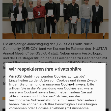
Die diesjährige Jahrestagung der „FAIR-GSI Exotic Nuclei
Community (GENCO)“ fand vor Kurzem im Rahmen des „NUSTAR
Annual Meeting“ bei GSI/FAIR statt. Neben einem Festkolloquium
und der Preisträgersitzung gab es Gelegenheit zu Gesprächen mit
vielen Mitgliedern und Freund*innen von GENCO. Den Festvortrag
hielt Professor em. Juha Äystö (Univ. Jyväskylä, Finnland) zum
Wir respektieren Ihre Privatsphäre
Thema „Präzisionsexperimente mit gestoppten exotischen
Wir (GSI GmbH) verwenden Cookies auf „gsi.de“.
Atomkernen“.
Einzelheiten zu den Arten von Cookies und ihrem Zweck
Mehr »
finden Sie unten und in unserem
Cookie-Hinweis
. Bitte
willigen Sie in die Verwendung von Cookies ein, wie in
unserem Cookie-Hinweis beschrieben, indem Sie auf
„Alle zulassen und fortsetzen“ klicken, um die
Mit Schwerionentherapie gegen Leber- und
bestmögliche Nutzererfahrung auf unseren Webseiten zu
Lungenkrebs
haben. Sie können auch Ihre bevorzugten Einstellungen
vornehmen oder Cookies ablehnen (mit Ausnahme