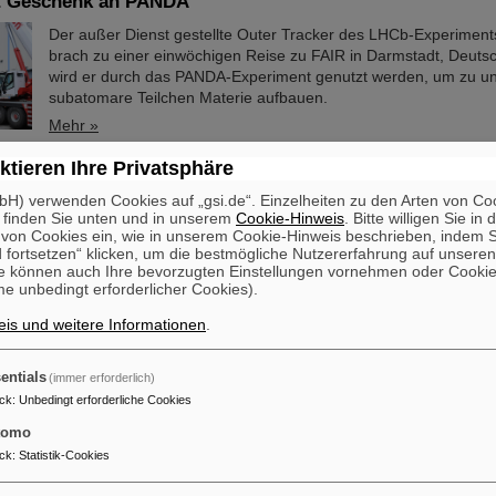
t Geschenk an PANDA
Der außer Dienst gestellte Outer Tracker des LHCb-Experime
brach zu einer einwöchigen Reise zu FAIR in Darmstadt, Deutsc
wird er durch das PANDA-Experiment genutzt werden, um zu un
subatomare Teilchen Materie aufbauen.
Mehr »
ktieren Ihre Privatsphäre
 an ihren Platz bringen bei GSI/FAIR mit RI.Logistica
H) verwenden Cookies auf „gsi.de“. Einzelheiten zu den Arten von Co
GSI und FAIR sind neues Mitglied der gemeinnützigen Organisat
 finden Sie unten und in unserem
Cookie-Hinweis
. Bitte willigen Sie in 
die sich zum Ziel gesetzt hat, durch die Bereitstellung von Wer
on Cookies ein, wie in unserem Cookie-Hinweis beschrieben, indem Si
 fortsetzen“ klicken, um die bestmögliche Nutzererfahrung auf unsere
Infrastruktur und Standards für die Logistik "Wissenschaft an ih
e können auch Ihre bevorzugten Einstellungen vornehmen oder Cooki
bringen“. Der Betrieb und die Verbesserung der bestehenden G
e unbedingt erforderlicher Cookies).
und -Experimente sowie der Bau, die Installation und die Inbet
künftigen FAIR-Forschungseinrichtungen stellen GSI/FAIR vor e
is und weitere Informationen
.
Herausforderungen. Einige…
Mehr »
entials
(immer erforderlich)
ck
:
Unbedingt erforderliche Cookies
s Experiment mit FAIR-Detektor in Japan – Erstmalige 
tomo
toff-28
ck
:
Statistik-Cookies
Wissenschaftler*innen des GSI Helmholtzzentrums für Schweri