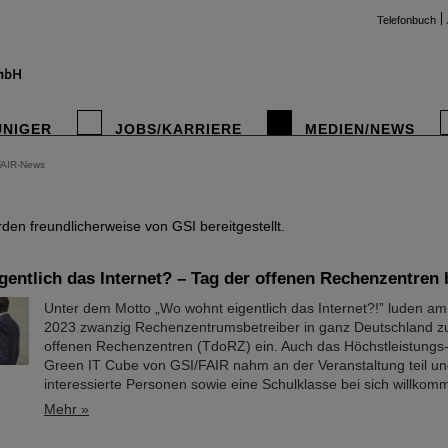
Telefonbuch
UNIGER
JOBS/KARRIERE
MEDIEN/NEWS
FAIR-News
instag
en freundlicherweise von GSI bereitgestellt.
entlich das Internet? – Tag der offenen Rechenzentren 
Unter dem Motto „Wo wohnt eigentlich das Internet?!” luden a
2023 zwanzig Rechenzentrumsbetreiber in ganz Deutschland z
offenen Rechenzentren (TdoRZ) ein. Auch das Höchstleistung
Green IT Cube von GSI/FAIR nahm an der Veranstaltung teil un
interessierte Personen sowie eine Schulklasse bei sich willkom
Mehr »