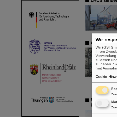
LHCb sende
Wir respe
Wissenschaft
Wir (GSI Gmb
ihrem Zweck
Verwendung v
zulassen und
zu haben. Si
(mit Ausnahm
Cookie-Hinwe
Ess
Zwe
Erfolgreiche
Ma
Kerns Sauers
Zwe