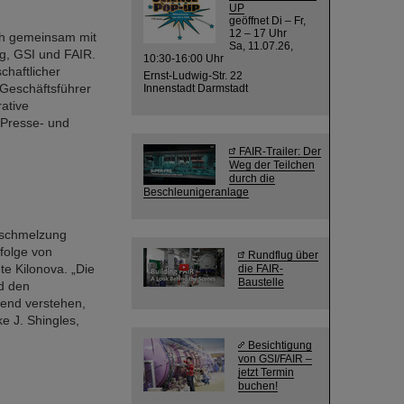
UP
geöffnet Di – Fr,
12 – 17 Uhr
ch gemeinsam mit
Sa, 11.07.26,
g, GSI und FAIR.
10:30-16:00 Uhr
chaftlicher
Ernst-Ludwig-Str. 22
 Geschäftsführer
Innenstadt Darmstadt
ative
 Presse- und
FAIR-Trailer: Der
Weg der Teilchen
durch die
Beschleunigeranlage
rschmelzung
folge von
Rundflug über
e Kilonova. „Die
die FAIR-
Baustelle
d den
hend verstehen,
ke J. Shingles,
Besichtigung
von GSI/FAIR –
jetzt Termin
buchen!