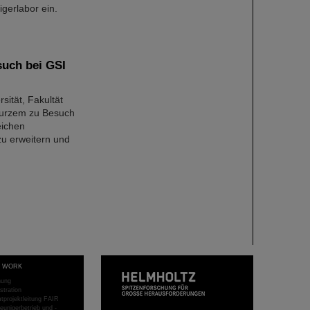
gerlabor ein.
such bei GSI
sität, Fakultät
 Kurzem zu Besuch
eichen
zu erweitern und
T WORK
hung
stration
projektleitung FAIR
eunigerbetrieb und -