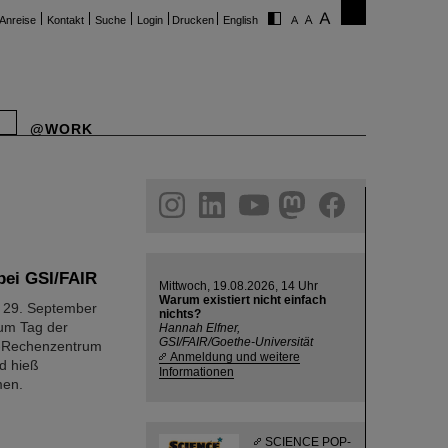
Anreise
Kontakt
Suche
Login
Drucken
English
@WORK
ram
linkedin
youtube
helmholtz.social
facebook
bei GSI/FAIR
Mittwoch, 19.08.2026, 14 Uhr
Warum existiert nicht einfach
m 29. September
nichts?
um Tag der
Hannah Elfner,
GSI/FAIR/Goethe-Universität
s-Rechenzentrum
Anmeldung und weitere
d hieß
Informationen
men.
SCIENCE POP-