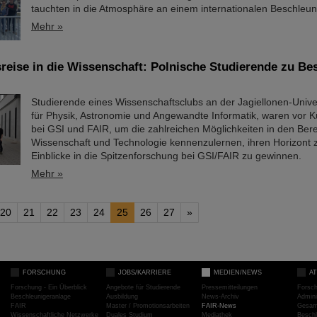
tauchten in die Atmosphäre an einem internationalen Beschleuni
Mehr »
eise in die Wissenschaft: Polnische Studierende zu Be
Studierende eines Wissenschaftsclubs an der Jagiellonen-Univer
für Physik, Astronomie und Angewandte Informatik, waren vor
bei GSI und FAIR, um die zahlreichen Möglichkeiten in den Ber
Wissenschaft und Technologie kennenzulernen, ihren Horizont 
Einblicke in die Spitzenforschung bei GSI/FAIR zu gewinnen.
Mehr »
20
21
22
23
24
25
26
27
»
FORSCHUNG
JOBS/KARRIERE
MEDIEN/NEWS
A
Forschung - Ein Überblick
Angebote für Studierende
Pressemitteilungen
Forsc
Beschleunigeranlage
Ausbildung
News-Archiv
Admini
FAIR
Master / Promotionsarbeiten
FAIR-News
Gesamt
Wissenschaftliche Netzwerke
Duales Studium
Mediathek
Beschl