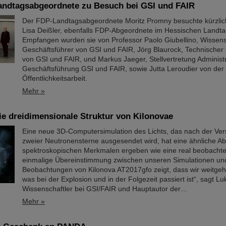
andtagsabgeordnete zu Besuch bei GSI und FAIR
Der FDP-Landtagsabgeordnete Moritz Promny besuchte kürzli
Lisa Deißler, ebenfalls FDP-Abgeordnete im Hessischen Landta
Empfangen wurden sie von Professor Paolo Giubellino, Wissens
Geschäftsführer von GSI und FAIR, Jörg Blaurock, Technischer
von GSI und FAIR, und Markus Jaeger, Stellvertretung Administr
Geschäftsführung GSI und FAIR, sowie Jutta Leroudier von der
Öffentlichkeitsarbeit.
Mehr »
die dreidimensionale Struktur von Kilonovae
Eine neue 3D-Computersimulation des Lichts, das nach der Ve
zweier Neutronensterne ausgesendet wird, hat eine ähnliche Ab
spektroskopischen Merkmalen ergeben wie eine real beobachtet
einmalige Übereinstimmung zwischen unseren Simulationen un
Beobachtungen von Kilonova AT2017gfo zeigt, dass wir weitge
was bei der Explosion und in der Folgezeit passiert ist“, sagt Lu
Wissenschaftler bei GSI/FAIR und Hauptautor der…
Mehr »