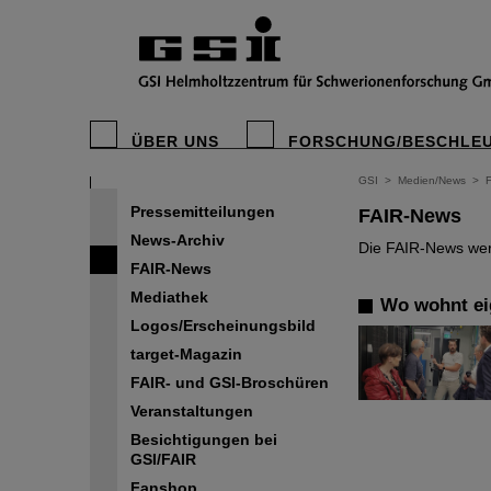
ÜBER UNS
FORSCHUNG/BESCHLE
GSI
>
Medien/News
>
Pressemitteilungen
FAIR-News
News-Archiv
Die FAIR-News werd
FAIR-News
Mediathek
Wo wohnt eig
Logos/Erscheinungsbild
target-Magazin
FAIR- und GSI-Broschüren
Veranstaltungen
Besichtigungen bei
GSI/FAIR
Fanshop