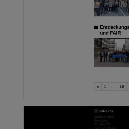
Entdeckungsr
und FAIR
«
1
...
19
ÜBER UNS
Zahlen & Fakten
Geschichte
50 Jahre GSI
Geschäftsführung