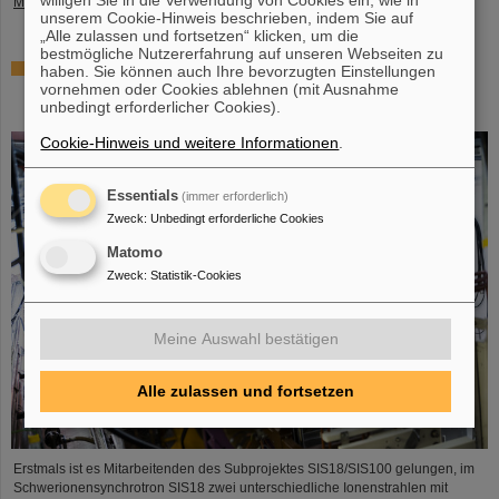
willigen Sie in die Verwendung von Cookies ein, wie in
Mehr »
unserem Cookie-Hinweis beschrieben, indem Sie auf
„Alle zulassen und fortsetzen“ klicken, um die
bestmögliche Nutzererfahrung auf unseren Webseiten zu
Gleichzeitige Beschleunigung von zwei Ionenstrahlen:
haben. Sie können auch Ihre bevorzugten Einstellungen
Einzigartiges Verfahren im Ringbeschleuniger SIS18
vornehmen oder Cookies ablehnen (mit Ausnahme
unbedingt erforderlicher Cookies).
demonstriert
Cookie-Hinweis und weitere Informationen
.
Essentials
(immer erforderlich)
Zweck
:
Unbedingt erforderliche Cookies
Matomo
Zweck
:
Statistik-Cookies
Meine Auswahl bestätigen
Alle zulassen und fortsetzen
Erstmals ist es Mitarbeitenden des Subprojektes SIS18/SIS100 gelungen, im
Schwerionensynchrotron SIS18 zwei unterschiedliche Ionenstrahlen mit