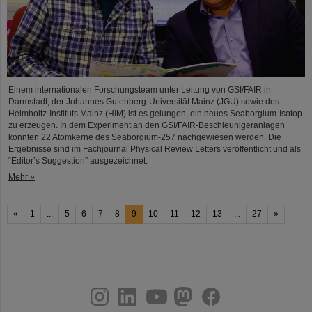
Einem internationalen Forschungsteam unter Leitung von GSI/FAIR in
Darmstadt, der Johannes Gutenberg-Universität Mainz (JGU) sowie des
Helmholtz-Instituts Mainz (HIM) ist es gelungen, ein neues Seaborgium-Isotop
zu erzeugen. In dem Experiment an den GSI/FAIR-Beschleunigeranlagen
konnten 22 Atomkerne des Seaborgium-257 nachgewiesen werden. Die
Ergebnisse sind im Fachjournal Physical Review Letters veröffentlicht und als
“Editor’s Suggestion” ausgezeichnet.
Mehr »
«
1
...
5
6
7
8
9
10
11
12
13
...
27
»
instagram
linkedin
youtube
helmholtz.social
facebook