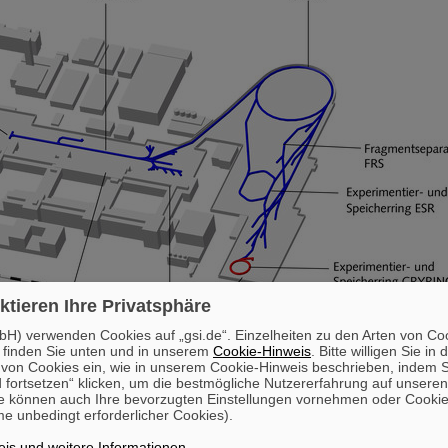
ktieren Ihre Privatsphäre
H) verwenden Cookies auf „gsi.de“. Einzelheiten zu den Arten von Co
 finden Sie unten und in unserem
Cookie-Hinweis
. Bitte willigen Sie in 
on Cookies ein, wie in unserem Cookie-Hinweis beschrieben, indem Si
 fortsetzen“ klicken, um die bestmögliche Nutzererfahrung auf unsere
e können auch Ihre bevorzugten Einstellungen vornehmen oder Cooki
e unbedingt erforderlicher Cookies).
verzichtbar sind, für die Belieferung der GSI-Experimente mit Schwerio
is und weitere Informationen
.