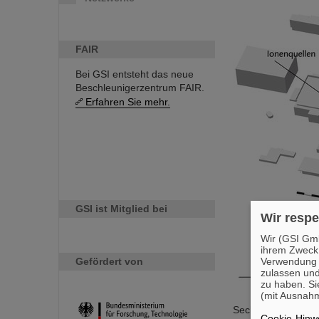
FAIR
Bei GSI entsteht das neue
Beschleunigerzentrum FAIR.
Erfahren Sie mehr.
GSI ist Mitglied bei
Wir respe
Wir (GSI Gmb
ihrem Zweck
Verwendung v
Gefördert von
zulassen und
zu haben. Si
(mit Ausnahm
Sechs Orte, die un
Cookie-Hinwe