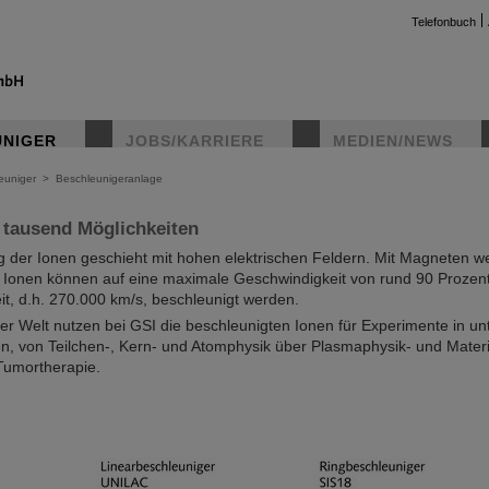
Telefonbuch
er
UNIGER
JOBS/KARRIERE
MEDIEN/NEWS
zzentrum für Schwerionenforschung betreibt eine der weltweit leistun
igeranlagen. Sie ist die einzige Anlage mit der Ionen, das sind elektr
n auf der Erde vorkommenden chemischen Elementen beschleunigt we
euniger
>
Beschleunigeranlage
instag
 tausend Möglichkeiten
 der Ionen geschieht mit hohen elektrischen Feldern. Mit Magneten we
 Ionen können auf eine maximale Geschwindigkeit von rund 90 Prozen
it, d.h. 270.000 km/s, beschleunigt werden.
er Welt nutzen bei GSI die beschleunigten Ionen für Experimente in un
, von Teilchen-, Kern- und Atomphysik über Plasmaphysik- und Materi
Tumortherapie.