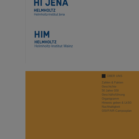
ÜBER UNS
Zahlen & Fakten
Geschichte
50 Jahre GSI
Geschäftsführung
Organigramm
Hinweis geben & LkSG
Nachhaltigkeit
GSI/FAIR-Campusplan