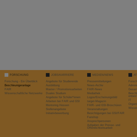
FORSCHUNG
JOBS/KARRIERE
MEDIEN/NEWS
A
Forschung - Ein Überblick
Angebote für Studierende
Pressemitteilungen
Forsc
Beschleunigeranlage
Ausbildung
News-Archiv
Admini
FAIR
Master / Promotionsarbeiten
FAIR-News
Gesamt
Wissenschaftliche Netzwerke
Duales Studium
Mediathek
Beschl
entwic
Angebote für Schüler*innen
Logos/Erscheinungsbild
IT
Arbeiten bei FAIR und GSI
target-Magazin
Organi
Mentoring Hessen
FAIR- und GSI-Broschüren
Wissen
Stellenangebote
Veranstaltungen
Initiativbewerbung
Besichtigungen bei GSI/FAIR
Fanshop
Ansprechpersonen
Aufgaben der Presse- und
Öffentlichkeitsarbeit