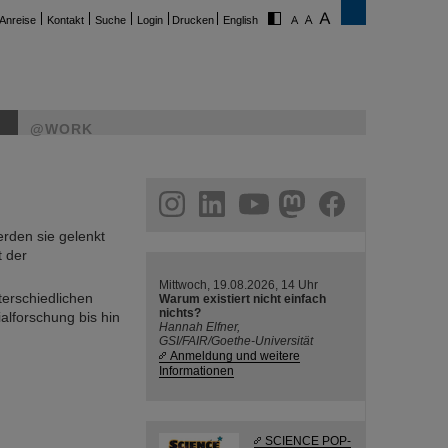
Anreise
Kontakt
Suche
Login
Drucken
English
@WORK
gsfähigsten
isch geladene
rden können.
ram
linkedin
youtube
helmholtz.social
facebook
rden sie gelenkt
t der
Mittwoch, 19.08.2026, 14 Uhr
terschiedlichen
Warum existiert nicht einfach
nichts?
alforschung bis hin
Hannah Elfner,
GSI/FAIR/Goethe-Universität
Anmeldung und weitere
Informationen
SCIENCE POP-