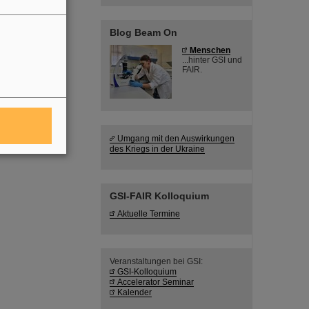
Blog Beam On
Menschen
...hinter GSI und
FAIR.
SI-
nft als
Umgang mit den Auswirkungen
des Kriegs in der Ukraine
GSI-FAIR Kolloquium
Aktuelle Termine
Veranstaltungen bei GSI:
GSI-Kolloquium
Accelerator Seminar
Kalender