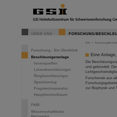
Beschleunig
ÜBER UNS
FORSCHUNG/BESCHLE
Das GSI Helmholt
Teilchenbeschleun
Atome, von alle
GSI
>
Forschung/Beschl
Forschung - Ein Überblick
Eine Anlage,
Beschleunigeranlage
Die Beschleunigung
Ionenquellen
und gebündelt. Die
Linearbeschleuniger
Lichtgeschwindigke
Ringbeschleuniger
Forschende aus all
Speicherring
Forschungsgebieten
zur Biophysik und 
Fragmentseparator
Hauptkontrollraum
FAIR
Wissenschaftliche
Netzwerke