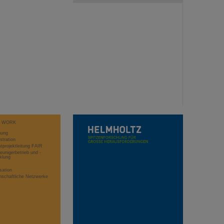
T WORK
hung
stration
projektleitung FAIR
eunigerbetrieb und -
klung
sation
schaftliche Netzwerke