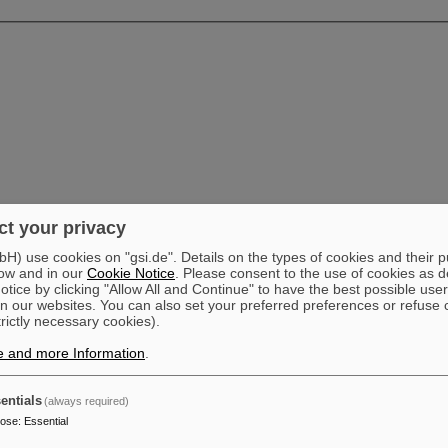
t your privacy
) use cookies on "gsi.de". Details on the types of cookies and their 
ow and in our
Cookie Notice
. Please consent to the use of cookies as d
tice by clicking "Allow All and Continue" to have the best possible user
n our websites. You can also set your preferred preferences or refuse 
trictly necessary cookies).
e and more Information
.
entials
(always required)
pose
:
Essential