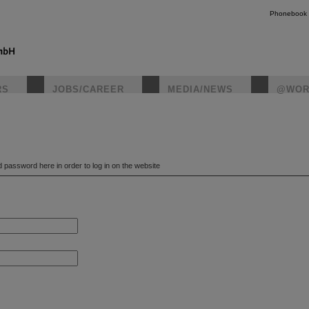
Phonebook
RS
JOBS/CAREER
MEDIA/NEWS
@WOR
instagr
password here in order to log in on the website