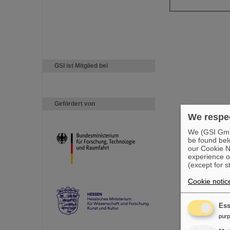
GSI ist Mitglied bei
Gefördert von
We respec
We (GSI GmbH
be found bel
our Cookie No
experience o
(except for s
Cookie notic
Ess
pur