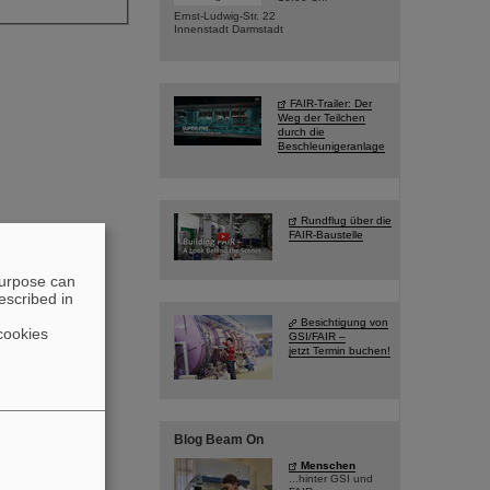
Ernst-Ludwig-Str. 22
Innenstadt Darmstadt
FAIR-Trailer: Der
Weg der Teilchen
durch die
Beschleunigeranlage
Rundflug über die
FAIR-Baustelle
purpose can
escribed in
Besichtigung von
cookies
GSI/FAIR –
jetzt Termin buchen!
Blog Beam On
Menschen
...hinter GSI und