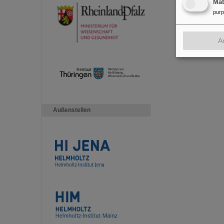
Ma
pur
A
Außenstellen