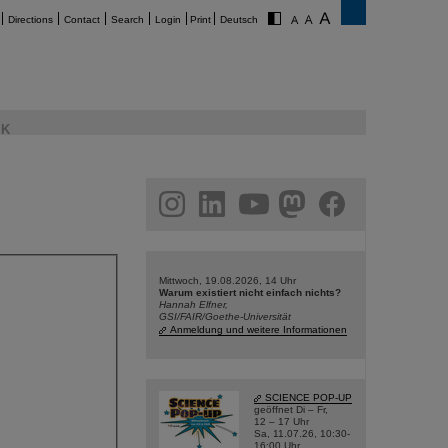
Directions
Contact
Search
Login
Print
Deutsch
K
am
linkedin
youtube
helmholtz.social
facebook
Mittwoch, 19.08.2026, 14 Uhr
Warum existiert nicht einfach nichts?
Hannah Elfner,
GSI/FAIR/Goethe-Universität
Anmeldung und weitere Informationen
SCIENCE POP-UP
geöffnet Di – Fr,
12 – 17 Uhr
Sa, 11.07.26, 10:30-
16:00 Uhr