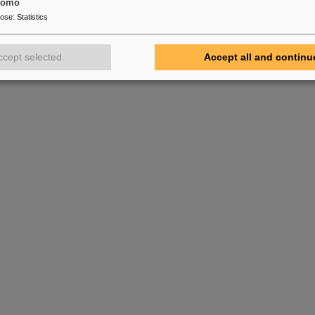
tomo
pose
:
Statistics
ccept selected
Accept all and continu