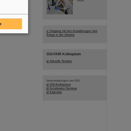
FAIR.
e
Umgang mit den Auswirkungen des
Kriegs in der Ukraine
GSI-FAIR Kolloquium
Aktuelle Termine
Veranstaltungen bei GSI:
GSI-Kolloquium
Accelerator Seminar
Kalender