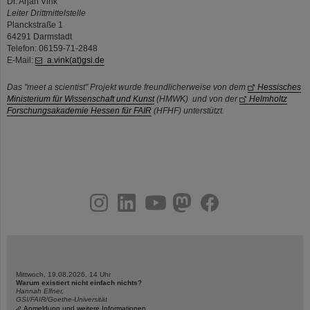
Dr. Arjan Vink
Leiter Drittmittelstelle
Planckstraße 1
64291 Darmstadt
Telefon: 06159-71-2848
E-Mail:
a.vink(at)gsi.de
Das "meet a scientist" Projekt wurde freundlicherweise von dem
Hessisches
Ministerium für Wissenschaft und Kunst
(HMWK) und von der
Helmholtz
Forschungsakademie Hessen für FAIR
(HFHF) unterstützt.
instagram
linkedin
youtube
helmholtz.social
facebook
Mittwoch, 19.08.2026, 14 Uhr
Warum existiert nicht einfach nichts?
Hannah Elfner,
GSI/FAIR/Goethe-Universität
Anmeldung und weitere Informationen