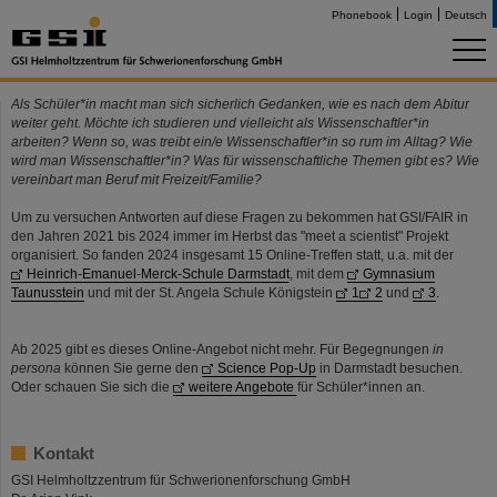
Phonebook
Login
Deutsch
Als Schüler*in macht man sich sicherlich Gedanken, wie es nach dem Abitur
weiter geht. Möchte ich studieren und vielleicht als Wissenschaftler*in
arbeiten? Wenn so, was treibt ein/e Wissenschaftler*in so rum im Alltag? Wie
wird man Wissenschaftler*in? Was für wissenschaftliche Themen gibt es? Wie
vereinbart man Beruf mit Freizeit/Familie?
Um zu versuchen Antworten auf diese Fragen zu bekommen hat GSI/FAIR in
den Jahren 2021 bis 2024 immer im Herbst das "meet a scientist" Projekt
organisiert. So fanden 2024 insgesamt 15 Online-Treffen statt, u.a. mit der
Heinrich-Emanuel-Merck-Schule Darmstadt
, mit dem
Gymnasium
Taunusstein
und mit der St. Angela Schule Königstein
1
2
und
3
.
Ab 2025 gibt es dieses Online-Angebot nicht mehr. Für Begegnungen
in
persona
können Sie gerne den
Science Pop-Up
in Darmstadt besuchen.
Oder schauen Sie sich die
weitere Angebote
für Schüler*innen an.
Kontakt
GSI Helmholtzzentrum für Schwerionenforschung GmbH