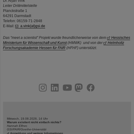
Dr. Arjan Vink
Leiter Drittmittelstelle
Planckstraße 1
64291 Darmstadt
Telefon: 06159-71-2848
E-Mail:
a.vink(at)gsi.de
Das "meet a scientist" Projekt wurde freundlicherweise von dem
Hessisches
Ministerium für Wissenschaft und Kunst
(HMWK) und von der
Helmholtz
Forschungsakademie Hessen für FAIR
(HFHF) unterstützt.
instagram
linkedin
youtube
helmholtz.social
facebook
Mittwoch, 19.08.2026, 14 Uhr
Warum existiert nicht einfach nichts?
Hannah Elfner,
GSI/FAIR/Goethe-Universität
Anmeldung und weitere Informationen