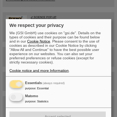
SCIENCE POP-UP
geöffnet Di – Fr,
12 – 17 Uhr
We respect your privacy
Sa, 11.07.26, 10:30-16:00 Uhr
Ernst-Ludwig-Str. 22
We (GSI GmbH) use cookies on "gsi.de". Details on the
Innenstadt Darmstadt
types of cookies and their purpose can be found below
and in our
Cookie Notice
. Please consent to the use of
cookies as described in our Cookie Notice by clicking
"Allow All and Continue" to have the best possible user
FAIR-Trailer: Der Weg der Teilchen durch die
experience on our websites. You can also set your
Beschleunigeranlage
preferred preferences or refuse cookies (except for
strictly necessary cookies).
Cookie notice and more Information
.
Rundflug über die FAIR-Baustelle
Essentials
(always required)
purpose
:
Essential
Matomo
Besichtigung von GSI/FAIR –
purpose
:
Statistics
jetzt Termin buchen!
Accept selected