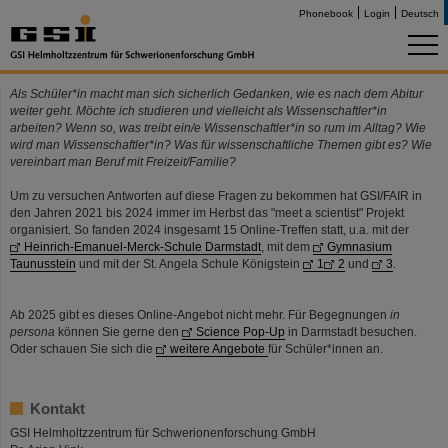
Phonebook
Login
Deutsch
Als Schüler*in macht man sich sicherlich Gedanken, wie es nach dem Abitur
weiter geht. Möchte ich studieren und vielleicht als Wissenschaftler*in
arbeiten? Wenn so, was treibt ein/e Wissenschaftler*in so rum im Alltag? Wie
wird man Wissenschaftler*in? Was für wissenschaftliche Themen gibt es? Wie
vereinbart man Beruf mit Freizeit/Familie?
Um zu versuchen Antworten auf diese Fragen zu bekommen hat GSI/FAIR in
den Jahren 2021 bis 2024 immer im Herbst das "meet a scientist" Projekt
organisiert. So fanden 2024 insgesamt 15 Online-Treffen statt, u.a. mit der
Heinrich-Emanuel-Merck-Schule Darmstadt
, mit dem
Gymnasium
Taunusstein
und mit der St. Angela Schule Königstein
1
2
und
3
.
Ab 2025 gibt es dieses Online-Angebot nicht mehr. Für Begegnungen
in
persona
können Sie gerne den
Science Pop-Up
in Darmstadt besuchen.
Oder schauen Sie sich die
weitere Angebote
für Schüler*innen an.
Kontakt
GSI Helmholtzzentrum für Schwerionenforschung GmbH