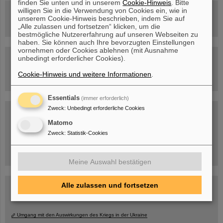
finden Sie unten und in unserem
Cookie-Hinweis
. Bitte
willigen Sie in die Verwendung von Cookies ein, wie in
Rundflug über die FAIR-Baustelle
unserem Cookie-Hinweis beschrieben, indem Sie auf
„Alle zulassen und fortsetzen“ klicken, um die
bestmögliche Nutzererfahrung auf unseren Webseiten zu
haben. Sie können auch Ihre bevorzugten Einstellungen
vornehmen oder Cookies ablehnen (mit Ausnahme
Besichtigung von GSI/FAIR –
unbedingt erforderlicher Cookies).
jetzt Termin buchen!
Cookie-Hinweis und weitere Informationen
.
Essentials
(immer erforderlich)
Zweck
:
Unbedingt erforderliche Cookies
Blog Beam On
Menschen
...hinter GSI und FAIR.
Matomo
Zweck
:
Statistik-Cookies
Meine Auswahl bestätigen
Alle zulassen und fortsetzen
Umgang mit den Auswirkungen des Kriegs in der Ukraine