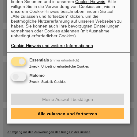
finden Sie unten und in unserem
Cookie-Hinweis
. Bitte
willigen Sie in die Verwendung von Cookies ein, wie in
Rundflug über die FAIR-Baustelle
unserem Cookie-Hinweis beschrieben, indem Sie auf
„Alle zulassen und fortsetzen“ klicken, um die
bestmögliche Nutzererfahrung auf unseren Webseiten zu
haben. Sie können auch Ihre bevorzugten Einstellungen
vornehmen oder Cookies ablehnen (mit Ausnahme
Besichtigung von GSI/FAIR –
unbedingt erforderlicher Cookies).
jetzt Termin buchen!
Cookie-Hinweis und weitere Informationen
.
Essentials
(immer erforderlich)
Zweck
:
Unbedingt erforderliche Cookies
Blog Beam On
Menschen
...hinter GSI und FAIR.
Matomo
Zweck
:
Statistik-Cookies
Meine Auswahl bestätigen
Alle zulassen und fortsetzen
Umgang mit den Auswirkungen des Kriegs in der Ukraine