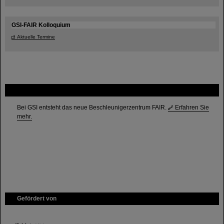
GSI-FAIR Kolloquium
Aktuelle Termine
FAIR
Bei GSI entsteht das neue Beschleunigerzentrum FAIR.
Erfahren Sie
mehr.
Gefördert von
HMWK