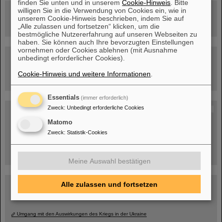
finden Sie unten und in unserem
Cookie-Hinweis
. Bitte
willigen Sie in die Verwendung von Cookies ein, wie in
Rundflug über die FAIR-Baustelle
unserem Cookie-Hinweis beschrieben, indem Sie auf
„Alle zulassen und fortsetzen“ klicken, um die
bestmögliche Nutzererfahrung auf unseren Webseiten zu
haben. Sie können auch Ihre bevorzugten Einstellungen
vornehmen oder Cookies ablehnen (mit Ausnahme
Besichtigung von GSI/FAIR –
unbedingt erforderlicher Cookies).
jetzt Termin buchen!
Cookie-Hinweis und weitere Informationen
.
Essentials
(immer erforderlich)
Zweck
:
Unbedingt erforderliche Cookies
Blog Beam On
Menschen
...hinter GSI und FAIR.
Matomo
Zweck
:
Statistik-Cookies
Meine Auswahl bestätigen
Alle zulassen und fortsetzen
Umgang mit den Auswirkungen des Kriegs in der Ukraine