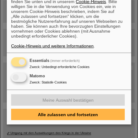
finden Sie unten und in unserem
Cookie-Hinweis
. Bitte
willigen Sie in die Verwendung von Cookies ein, wie in
Rundflug über die FAIR-Baustelle
unserem Cookie-Hinweis beschrieben, indem Sie auf
„Alle zulassen und fortsetzen“ klicken, um die
bestmögliche Nutzererfahrung auf unseren Webseiten zu
haben. Sie können auch Ihre bevorzugten Einstellungen
vornehmen oder Cookies ablehnen (mit Ausnahme
Besichtigung von GSI/FAIR –
unbedingt erforderlicher Cookies).
jetzt Termin buchen!
Cookie-Hinweis und weitere Informationen
.
Essentials
(immer erforderlich)
Zweck
:
Unbedingt erforderliche Cookies
Blog Beam On
Menschen
...hinter GSI und FAIR.
Matomo
Zweck
:
Statistik-Cookies
Meine Auswahl bestätigen
Alle zulassen und fortsetzen
Umgang mit den Auswirkungen des Kriegs in der Ukraine