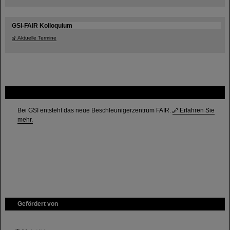
GSI-FAIR Kolloquium
Aktuelle Termine
FAIR
Bei GSI entsteht das neue Beschleunigerzentrum FAIR.
Erfahren Sie
mehr.
Gefördert von
HMWK