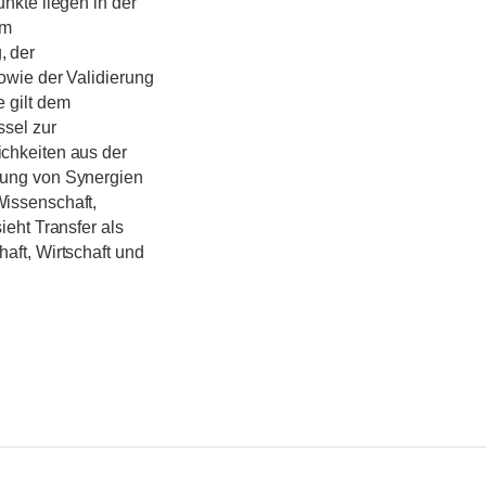
nkte liegen in der
em
, der
owie der Validierung
 gilt dem
ssel zur
chkeiten aus der
ßung von Synergien
issenschaft,
ieht Transfer als
aft, Wirtschaft und