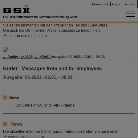
Phonebook
Login
Deutsch
Sie sehen momentan nur den öffentlichen Teil des GSI-Kuriers.
Um auch die GSI-internen Artikel angezeigt zu bekommen,
melden sie sich bitte an
Archiv
|
2023
|
KW:01
|
Ausgabe: 01-2023 | 02.01. - 08.01.
Kurier - Messages from and for employees
Ausgabe: 01-2023 | 02.01. - 08.01.
News
Job Offers of GSI and FAIR - internal
News
Die aktuellen internen Stellenausschreibungen finden Sie auch unter
www.gsi.de/jobsintern