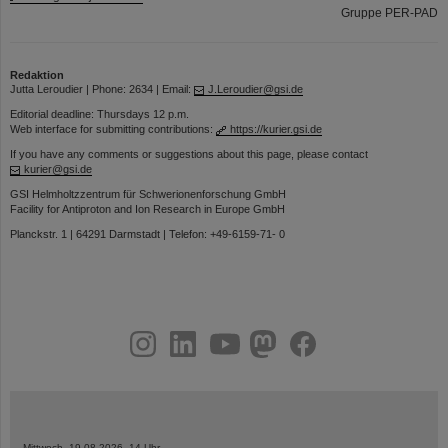
Gruppe PER-PAD
Redaktion
Jutta Leroudier | Phone: 2634 | Email:
J.Leroudier@gsi.de
Editorial deadline: Thursdays 12 p.m.
Web interface for submitting contributions:
https://kurier.gsi.de
If you have any comments or suggestions about this page, please contact
kurier@gsi.de
GSI Helmholtzzentrum für Schwerionenforschung GmbH
Facility for Antiproton and Ion Research in Europe GmbH
Planckstr. 1 | 64291 Darmstadt | Telefon: +49-6159-71- 0
instagram
linkedin
youtube
helmholtz.social
facebook
Mittwoch, 19.08.2026, 14 Uhr