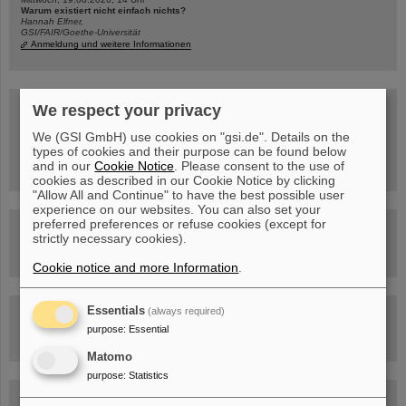
Warum existiert nicht einfach nichts?
Hannah Elfner,
GSI/FAIR/Goethe-Universität
Anmeldung und weitere Informationen
SCIENCE POP-UP
We respect your privacy
geöffnet Di – Fr,
12 – 17 Uhr
We (GSI GmbH) use cookies on "gsi.de". Details on the
Sa, 11.07.26, 10:30-16:00 Uhr
types of cookies and their purpose can be found below
Ernst-Ludwig-Str. 22
and in our
Cookie Notice
. Please consent to the use of
Innenstadt Darmstadt
cookies as described in our Cookie Notice by clicking
"Allow All and Continue" to have the best possible user
experience on our websites. You can also set your
preferred preferences or refuse cookies (except for
FAIR-Trailer: Der Weg der Teilchen durch die
strictly necessary cookies).
Beschleunigeranlage
Cookie notice and more Information
.
Essentials
(always required)
Rundflug über die FAIR-Baustelle
purpose
:
Essential
Matomo
purpose
:
Statistics
Besichtigung von GSI/FAIR –