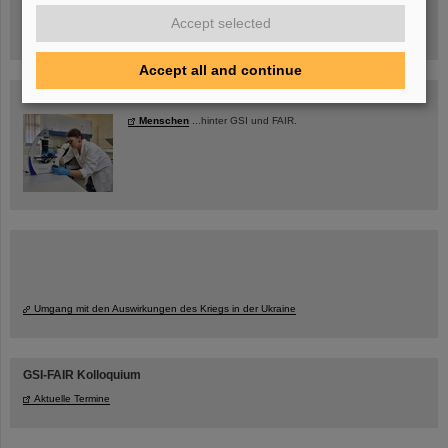
jetzt Termin buchen!
Accept selected
Accept all and continue
Blog Beam On
Menschen
...hinter GSI und FAIR.
Umgang mit den Auswirkungen des Kriegs in der Ukraine
GSI-FAIR Kolloquium
Aktuelle Termine