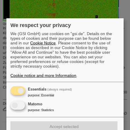
@
Quelle: CRYRING
ESR
We respect your privacy
In 2013 begannen die Arbeiten an CRYRING@ESR, einem schwedischen In-
Kind Beitrag von FAIR. Neben der Bedeutung für das FAIR Physikprogramm,
We (GSI GmbH) use cookies on "gsi.de". Details on the
types of cookies and their purpose can be found below
dient CRYRING@ESR als Prüfstand für die FAIR Technologie, insbesondere
and in our
Cookie Notice
. Please consent to the use of
das Kontrollsystem, das auch für die Wiederinbetriebnahme von SIS18 und
cookies as described in our Cookie Notice by clicking
ESR benötigt wird. Die Anlage dient außerdem den Operateuren als Training
"Allow All and Continue" to have the best possible user
und hilft ihnen sich mit dem neuen Kontrollsystem vertraut zu machen.
experience on our websites. You can also set your
Diese Leistung war, trotz begrenzter Mittel, nur möglich in enger
preferred preferences or refuse cookies (except for
Zusammenarbeit von GSI/FAIR Kollegen aus allen drei Geschäftsbereichen,
strictly necessary cookies).
Forschung, technisch und kaufmännisch und der Unterstützung durch externe
Partner, insbesondere der schwedischen Wissenschaftsgemeinschaft, der
Cookie notice and more Information
.
SPARC Kollaboration, von polnischen In-Kind Beiträgen und dem Helmholtz-
Institut Jena.
Christina Dimopoulou, Frank Herfurth und Michael Lestinsky.
Essentials
(always required)
F. Herfurth, Deceleratoren, Tel. 1360
purpose
:
Essential
Die aktuellen internen Stellenausschreibungen finden Sie auch unter
Matomo
www.gsi.de/jobsintern
purpose
:
Statistics
Gruppe PER-PAD
Accept selected