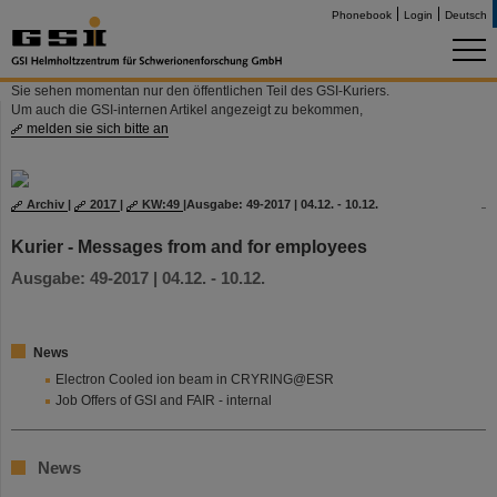
Phonebook
Login
Deutsch
Sie sehen momentan nur den öffentlichen Teil des GSI-Kuriers.
Um auch die GSI-internen Artikel angezeigt zu bekommen,
melden sie sich bitte an
Archiv
|
2017
|
KW:49
|
Ausgabe: 49-2017 | 04.12. - 10.12.
Kurier - Messages from and for employees
Ausgabe: 49-2017 | 04.12. - 10.12.
News
Electron Cooled ion beam in CRYRING@ESR
Job Offers of GSI and FAIR - internal
News