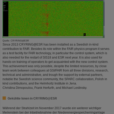
Quelle: CRYRING@ESR
Since 2013 CRYRING@ESR has been installed as a Swedish in-kind
contribution to FAIR. Besides its role within the FAIR physics program it serves
as a test facility for FAIR technology, in particular the control system, which is
also needed for the restart of SIS18 and ESR next year. It is also used for
hands-on training of operators to get acquainted with the new control system.
This achievement was only possible, despite the limited resources, by close
team work between colleagues at GSI/FAIR from all three divisions, research,
technical and administrative, and trough the support by external partners,
notable the Swedish science community, the SPARC collaboration, Polish in
kind contributions, and the Helmholtz Institute in Jena.
Christina Dimopoulou, Frank Herfurth, and Michael Lestinsky.
Gekühlte Ionen in CRYRING@ESR
Während der Strahlzeit im November 2017 wurde ein weiterer wichtiger
Meilenstein bei der Inbetriebnahme der Niederenergiespeicherringanlage