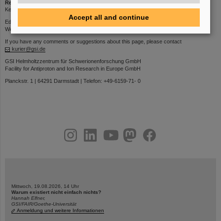
Redaktion
Kerstin Schiebel | Phone: 1395 | Email:
K.Schiebel
Accept all and continue
Editorial deadline: Thursdays 12 p.m.
Web interface for submitting contributions:
https://kurier.gsi.de
If you have any comments or suggestions about this page, please contact
kurier@gsi.de
GSI Helmholtzzentrum für Schwerionenforschung GmbH
Facility for Antiproton and Ion Research in Europe GmbH
Planckstr. 1 | 64291 Darmstadt | Telefon: +49-6159-71- 0
instagram
linkedin
youtube
helmholtz.social
facebook
Mittwoch, 19.08.2026, 14 Uhr
Warum existiert nicht einfach nichts?
Hannah Elfner,
GSI/FAIR/Goethe-Universität
Anmeldung und weitere Informationen