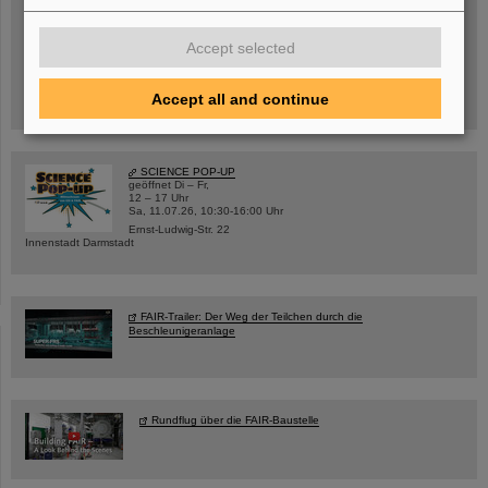
Mittwoch, 19.08.2026, 14 Uhr
Accept selected
Warum existiert nicht einfach nichts?
Hannah Elfner,
GSI/FAIR/Goethe-Universität
Accept all and continue
Anmeldung und weitere Informationen
SCIENCE POP-UP
geöffnet Di – Fr,
12 – 17 Uhr
Sa, 11.07.26, 10:30-16:00 Uhr
Ernst-Ludwig-Str. 22
Innenstadt Darmstadt
FAIR-Trailer: Der Weg der Teilchen durch die
Beschleunigeranlage
Rundflug über die FAIR-Baustelle