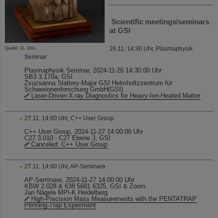
Scientific meetings/seminars
at GSI
26.11. 14:30 Uhr, Plasmaphysik
Quelle: G. Otto
Seminar
Plasmaphysik Seminar, 2024-11-26 14:30:00 Uhr
SB3 3.170a, GSI
Zsuzsanna Slattery-Major GSI Helmholtzzentrum für
Schwerionenforschung GmbH(GSI)
Laser-Driven X-ray Diagnostics for Heavy-Ion-Heated Matter
27.11. 14:00 Uhr, C++ User Group
C++ User Group, 2024-11-27 14:00:00 Uhr
C27 3.010 - C27 Ebene 3, GSI
Canceled: C++ User Group
27.11. 14:00 Uhr, AP-Seminare
AP-Seminare, 2024-11-27 14:00:00 Uhr
KBW 2.028 & 638 5681 6325, GSI & Zoom
Jan Nägele MPI-K Heidelberg
High-Precision Mass Measurements with the PENTATRAP
Penning-Trap Experiment