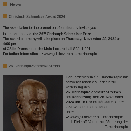
News
Christoph-Schmelzer-Award 2024
The Association for the promotion of ion therapy invites you
th
to the ceremony of
the 26
Christoph Schmelzer Prize
.
The award ceremony will take place on
Thursday,
November 28, 2024 at
4:00 pm
at GSI in Darmstadt in the Main Lecture Hall SB1. 1.201.
For further information:
www.gsi.de/verein_tumortherapie
26. Christoph-Schmelzer-Preis
Der Förderverein für Tumortherapie mit
schweren Ionen e.V. lädt ein zur
Verleihung des
26. Christoph-Schmelzer-Preises
am
Donnerstag,
den
28. November
2024 um 16 Uhr
im Hörsaal SB1 der
GSI. Weitere Informationen
unter
www.gsi.de/verein_tumortherapie
H. Eickhoff, Verein zur Förderung der
Tumortherapie