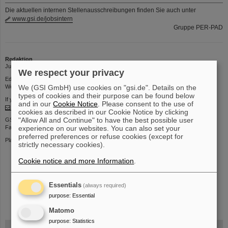
Die aktuellen internen Stellenausschreibungen finden Sie auch unter
www.gsi.de/jobsintern
Gruppe PER-PAD
Redaktion
Jutta Leroudier | Phone: 2634 | Email:
J.Leroudier@gsi.de
We respect your privacy
Editorial deadline: Thursdays 12 p.m.
We (GSI GmbH) use cookies on "gsi.de". Details on the
Web interface for submitting contributions:
https://kurier.gsi.de
types of cookies and their purpose can be found below
If you have any comments or suggestions about this page, please contact
and in our
Cookie Notice
. Please consent to the use of
kurier@gsi.de
cookies as described in our Cookie Notice by clicking
"Allow All and Continue" to have the best possible user
GSI Helmholtzzentrum für Schwerionenforschung GmbH
experience on our websites. You can also set your
Facility for Antiproton and Ion Research in Europe GmbH
preferred preferences or refuse cookies (except for
Planckstr. 1 | 64291 Darmstadt | Telefon: +49-6159-71- 0
strictly necessary cookies).
Cookie notice and more Information
.
Essentials
(always required)
instagram
linkedin
youtube
helmholtz.social
facebook
purpose
:
Essential
Matomo
purpose
:
Statistics