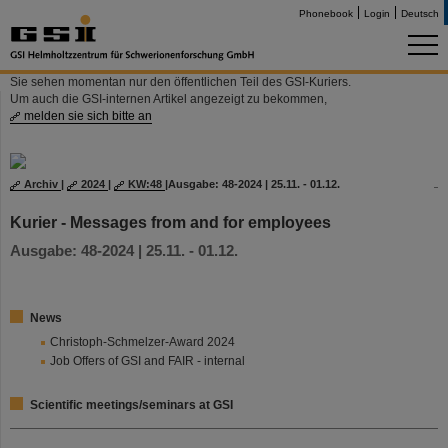
Phonebook
Login
Deutsch
Sie sehen momentan nur den öffentlichen Teil des GSI-Kuriers.
Um auch die GSI-internen Artikel angezeigt zu bekommen,
melden sie sich bitte an
Archiv
|
2024
|
KW:48
|
Ausgabe: 48-2024 | 25.11. - 01.12.
Kurier - Messages from and for employees
Ausgabe: 48-2024 | 25.11. - 01.12.
News
Christoph-Schmelzer-Award 2024
Job Offers of GSI and FAIR - internal
Scientific meetings/seminars at GSI