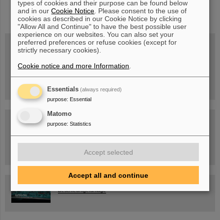
types of cookies and their purpose can be found below
instagram
linkedin
youtube
helmholtz.social
facebook
and in our
Cookie Notice
. Please consent to the use of
cookies as described in our Cookie Notice by clicking
"Allow All and Continue" to have the best possible user
experience on our websites. You can also set your
preferred preferences or refuse cookies (except for
strictly necessary cookies).
Mittwoch, 19.08.2026, 14 Uhr
Cookie notice and more Information
.
Warum existiert nicht einfach nichts?
Hannah Elfner,
GSI/FAIR/Goethe-Universität
Anmeldung und weitere Informationen
Essentials
(always required)
purpose
:
Essential
Matomo
SCIENCE POP-UP
purpose
:
Statistics
geöffnet Di – Fr,
12 – 17 Uhr
Sa, 11.07.26, 10:30-16:00 Uhr
Ernst-Ludwig-Str. 22
Innenstadt Darmstadt
Accept selected
Accept all and continue
FAIR-Trailer: Der Weg der Teilchen durch die
Beschleunigeranlage