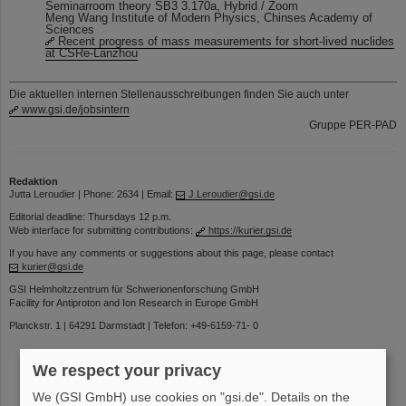
Seminarroom theory SB3 3.170a, Hybrid / Zoom
Meng Wang Institute of Modern Physics, Chinses Academy of
Sciences
Recent progress of mass measurements for short-lived nuclides
at CSRe-Lanzhou
Die aktuellen internen Stellenausschreibungen finden Sie auch unter
www.gsi.de/jobsintern
Gruppe PER-PAD
Redaktion
Jutta Leroudier | Phone: 2634 | Email:
J.Leroudier@gsi.de
Editorial deadline: Thursdays 12 p.m.
Web interface for submitting contributions:
https://kurier.gsi.de
If you have any comments or suggestions about this page, please contact
kurier@gsi.de
GSI Helmholtzzentrum für Schwerionenforschung GmbH
Facility for Antiproton and Ion Research in Europe GmbH
Planckstr. 1 | 64291 Darmstadt | Telefon: +49-6159-71- 0
We respect your privacy
We (GSI GmbH) use cookies on "gsi.de". Details on the