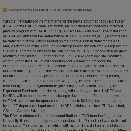
Mainframe for the HADES ECAL detector installed
With the installation of the mainframe for the new electromagnetic calorimeter
(ECAL) in the HADES cave last month, an important step towards a forefront
physics program with HADES during FAIR Phase-0 was taken. The installation
of ECAL will enhance the performance of HADES in two ways: 1.) Photons can
be detected directly without relying on their conversion in detector material
and, 2.) detection of the expelling electron pair and the detector will replace the
SHOWER detector to enhance the rate capability. ECAL is based on lead glass
modules of the former LEP experiment OPAL. A few years ago, the modules
were given to the HADES collaboration and will now be prepared for
implementation again. A team of technicians and physicists from NPI Rez, INR
Moscow and Jagiellonian University Krakow are currently reworking module by
module to ensure optimal performance. Once all six sectors are equipped, the
calorimeter will contain 978 modules weighting 16 tons. The calorimeter will be
read out by a Field-programmable gate array FPGA system, whereby the
Experiment Electronic department, along with colleagues from HADES and
PANDA, will be occupied with the strategic development. The readout system
for ECAL, which can be operated with rates up to 50 kHz, has been developed
by the EE department together with HADES collaborators from TU Darmstadt,
GSI and Goethe University.
The ECAL mainframe is an in-kind contribution to FAIR from the Jagiellonian
University. It has been designed and constructed in Poland and was delivered
in two parts. The six structures, which will receive the calorimeter modules, are
seen on the frontside of the mainframe (unpainted). The mainframe is residing