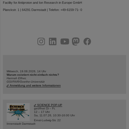
Facility for Antiproton and Ion Research in Europe GmbH
Planckstr. 1 | 64291 Darmstadt | Telefon: +49-6159-71- 0
instagram
linkedin
youtube
helmholtz.social
facebook
Mittwoch, 19.08.2026, 14 Uhr
Warum existiert nicht einfach nichts?
Hannah Elfner,
GSI/FAIR/Goethe-Universität
Anmeldung und weitere Informationen
SCIENCE POP-UP
geöffnet Di – Fr,
12 – 17 Uhr
Sa, 11.07.26, 10:30-16:00 Uhr
Ernst-Ludwig-Str. 22
Innenstadt Darmstadt