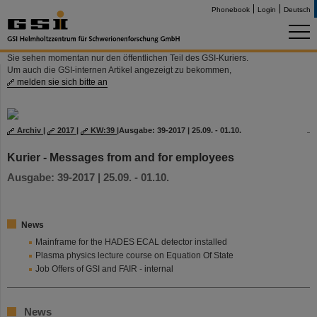
Phonebook
Login
Deutsch
Sie sehen momentan nur den öffentlichen Teil des GSI-Kuriers.
Um auch die GSI-internen Artikel angezeigt zu bekommen,
melden sie sich bitte an
Archiv
|
2017
|
KW:39
|
Ausgabe: 39-2017 | 25.09. - 01.10.
Kurier - Messages from and for employees
Ausgabe: 39-2017 | 25.09. - 01.10.
News
Mainframe for the HADES ECAL detector installed
Plasma physics lecture course on Equation Of State
Job Offers of GSI and FAIR - internal
News