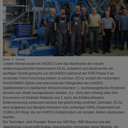
Quelle: E. Schwab
Letzten Monat wurde im HADES-Cave das Mainframe des neuen
elektromagnetischen Kalorimeters ECAL installiert und damit wurde ein
wichtiger Schritt gemacht, um mit HADES während der FAIR Phase 0 an
vorderster Front Forschung treiben zu können. ECAL ersetzt den bisherigen
PreSHOWER-Zähler und wird somit die Fähigkeiten des HADES-
Spektrometers in zweifacher Hinsicht erweitern: 1. hochenergetische Photonen
können nun direkt nachgewiesen werden, d.h. ohne den Umweg über ihre
Konversion im Detektor-Material und 2. kann die Elektron/Hadron-
Diskriminierung verbessert werden bei gleichzeitig erhöhten Zählraten. ECAL
wird aufgebaut aus Bleiglas-Modulen vom vorherigen OPAL-Experiment am
CERN LEP-Ring, die der HADES-Kollaboration vor einigen Jahren überlassen
wurden.
Ein Techniker- und Physiker-Team aus NPI Rez, INR Moscow und der
Jagiellonian-Universität Krakau überarbeiten momentan diese Module, um