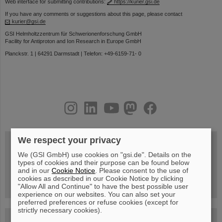
Web interface for submitting contributions:
https://kurier.gsi.de
If you have any comments or suggestions about this page, please contact
kurier@gsi.de
GSI Helmholtzzentrum für Schwerionenforschung GmbH
Facility for Antiproton and Ion Research in Europe GmbH
Planckstr. 1 | 64291 Darmstadt | Telefon: +49-6159-71- 0
instagram
linkedin
youtube
helmholtz.social
facebook
We respect your privacy
We (GSI GmbH) use cookies on "gsi.de". Details on the
Mittwoch, 19.08.2026, 14 Uhr
types of cookies and their purpose can be found below
Warum existiert nicht einfach nichts?
and in our
Cookie Notice
. Please consent to the use of
Hannah Elfner,
cookies as described in our Cookie Notice by clicking
GSI/FAIR/Goethe-Universität
Anmeldung und weitere Informationen
"Allow All and Continue" to have the best possible user
experience on our websites. You can also set your
preferred preferences or refuse cookies (except for
strictly necessary cookies).
SCIENCE POP-UP