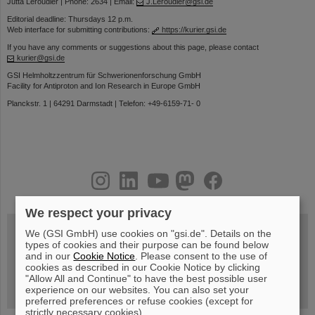
Jutta Leroudier | Phone: 2634 | Email:
J.Leroudier@gsi.de
Editorial deadline: Thursdays 12 p.m.
Web interface for submitting contributions:
https://kurier.gsi.de
If you have any comments or suggestions about this page, please contact
kurier@gsi.de
GSI Helmholtzzentrum für Schwerionenforschung GmbH
Facility for Antiproton and Ion Research in Europe GmbH
Planckstr. 1 | 64291 Darmstadt | Telefon: +49-6159-71- 0
instagram
linkedin
youtube
helmholtz.social
facebook
We respect your privacy
We (GSI GmbH) use cookies on "gsi.de". Details on the
types of cookies and their purpose can be found below
Mittwoch, 19.08.2026, 14 Uhr
and in our
Cookie Notice
. Please consent to the use of
Warum existiert nicht einfach nichts?
cookies as described in our Cookie Notice by clicking
Hannah Elfner,
"Allow All and Continue" to have the best possible user
GSI/FAIR/Goethe-Universität
experience on our websites. You can also set your
Anmeldung und weitere Informationen
preferred preferences or refuse cookies (except for
strictly necessary cookies).