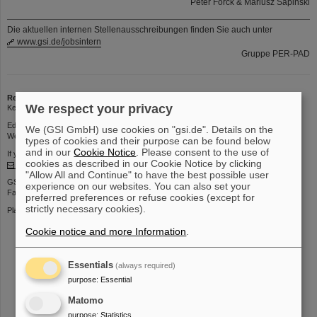
Peter Forck & Mariusz Sapinski
Die aktuellen internen Stellenausschreibungen finden Sie auch unter
www.gsi.de/jobsintern
Gruppe PER-PAD
Redaktion
We respect your privacy
Kerstin Schiebel | Phone: 1395 | Email:
K.Schiebel
Editorial deadline: Thursdays 12 p.m.
We (GSI GmbH) use cookies on "gsi.de". Details on the
Web interface for submitting contributions:
https://kurier.gsi.de
types of cookies and their purpose can be found below
and in our
Cookie Notice
. Please consent to the use of
If you have any comments or suggestions about this page, please contact
cookies as described in our Cookie Notice by clicking
kurier@gsi.de
"Allow All and Continue" to have the best possible user
GSI Helmholtzzentrum für Schwerionenforschung GmbH
experience on our websites. You can also set your
Facility for Antiproton and Ion Research in Europe GmbH
preferred preferences or refuse cookies (except for
strictly necessary cookies).
Planckstr. 1 | 64291 Darmstadt | Telefon: +49-6159-71- 0
Cookie notice and more Information
.
Essentials
(always required)
purpose
:
Essential
instagram
linkedin
youtube
helmholtz.social
facebook
Matomo
purpose
:
Statistics