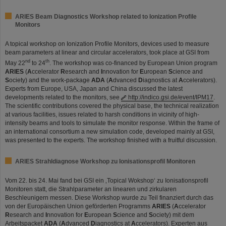
ARIES Beam Diagnostics Workshop related to Ionization Profile
Monitors
A topical workshop on Ionization Profile Monitors, devices used to measure
beam parameters at linear and circular accelerators, took place at GSI from
nd
th
May 22
to 24
. The workshop was co-financed by European Union program
ARIES
(
A
ccelerator
R
esearch and
I
nnovation for
E
uropean
S
cience and
S
ociety) and the work-package
ADA
(
A
dvanced
D
iagnostics at
A
ccelerators).
Experts from Europe, USA, Japan and China discussed the latest
developments related to the monitors, see
http://indico.gsi.de/event/IPM17
.
The scientific contributions covered the physical base, the technical realization
at various facilities, issues related to harsh conditions in vicinity of high-
intensity beams and tools to simulate the monitor response. Within the frame of
an international consortium a new simulation code, developed mainly at GSI,
was presented to the experts. The workshop finished with a fruitful discussion.
ARIES Strahldiagnose Workshop zu Ionisationsprofil Monitoren
Vom 22. bis 24. Mai fand bei GSI ein ‚Topical Wokshop‘ zu Ionisationsprofil
Monitoren statt, die Strahlparameter an linearen und zirkularen
Beschleunigern messen. Diese Workshop wurde zu Teil finanziert durch das
von der Europäischen Union geförderten Programms
ARIES
(
A
ccelerator
R
esearch and
I
nnovation for
E
uropean
S
cience and
S
ociety) mit dem
Arbeitspacket
ADA
(
A
dvanced
D
iagnostics at
A
ccelerators). Experten aus