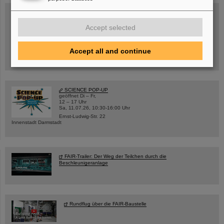
Accept selected
Mittwoch, 19.08.2026, 14 Uhr
Warum existiert nicht einfach nichts?
Hannah Elfner,
GSI/FAIR/Goethe-Universität
Accept all and continue
Anmeldung und weitere Informationen
SCIENCE POP-UP
geöffnet Di – Fr,
12 – 17 Uhr
Sa, 11.07.26, 10:30-16:00 Uhr
Ernst-Ludwig-Str. 22
Innenstadt Darmstadt
FAIR-Trailer: Der Weg der Teilchen durch die
Beschleunigeranlage
Rundflug über die FAIR-Baustelle