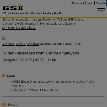
Phonebook
Login
Deutsch
Sie sehen momentan nur den öffentlichen Teil des GSI-Kuriers.
Um auch die GSI-internen Artikel angezeigt zu bekommen,
melden sie sich bitte an
Archiv
|
2017
|
KW:23
|
Ausgabe: 23-2017 | 05.06. - 11.06.
Kurier - Messages from and for employees
Ausgabe: 23-2017 | 05.06. - 11.06.
News
ARIES Beam Diagnostics Workshop related to Ionization Profile
Monitors
Job Offers of GSI and FAIR - internal
News