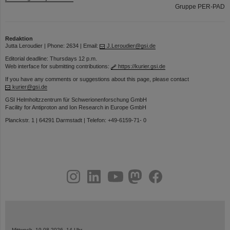
Gruppe PER-PAD
Redaktion
Jutta Leroudier | Phone: 2634 | Email:
J.Leroudier@gsi.de
Editorial deadline: Thursdays 12 p.m.
Web interface for submitting contributions:
https://kurier.gsi.de
If you have any comments or suggestions about this page, please contact
kurier@gsi.de
GSI Helmholtzzentrum für Schwerionenforschung GmbH
Facility for Antiproton and Ion Research in Europe GmbH
Planckstr. 1 | 64291 Darmstadt | Telefon: +49-6159-71- 0
instagram
linkedin
youtube
helmholtz.social
facebook
Mittwoch, 19.08.2026, 14 Uhr