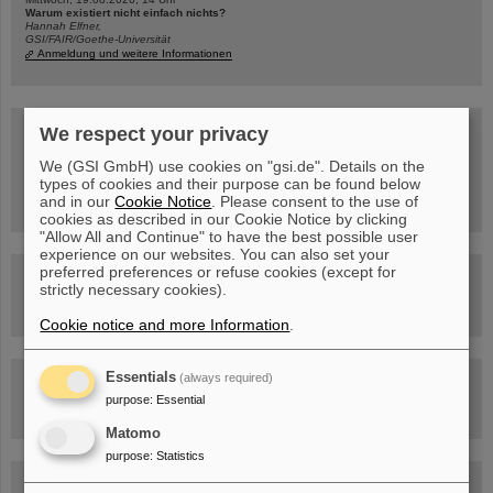
Warum existiert nicht einfach nichts?
Hannah Elfner,
GSI/FAIR/Goethe-Universität
Anmeldung und weitere Informationen
SCIENCE POP-UP
We respect your privacy
geöffnet Di – Fr,
12 – 17 Uhr
We (GSI GmbH) use cookies on "gsi.de". Details on the
Sa, 11.07.26, 10:30-16:00 Uhr
types of cookies and their purpose can be found below
Ernst-Ludwig-Str. 22
and in our
Cookie Notice
. Please consent to the use of
Innenstadt Darmstadt
cookies as described in our Cookie Notice by clicking
"Allow All and Continue" to have the best possible user
experience on our websites. You can also set your
preferred preferences or refuse cookies (except for
FAIR-Trailer: Der Weg der Teilchen durch die
strictly necessary cookies).
Beschleunigeranlage
Cookie notice and more Information
.
Essentials
(always required)
Rundflug über die FAIR-Baustelle
purpose
:
Essential
Matomo
purpose
:
Statistics
Besichtigung von GSI/FAIR –