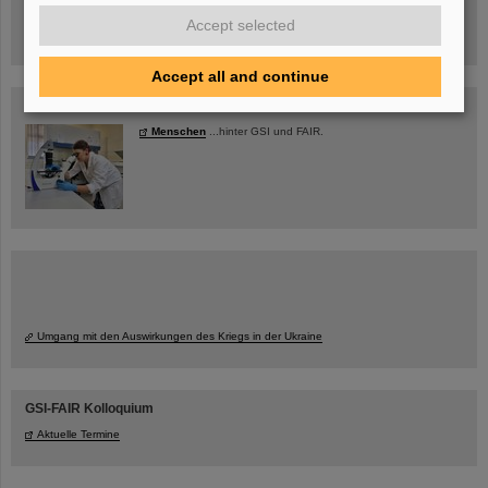
jetzt Termin buchen!
Accept selected
Accept all and continue
Blog Beam On
Menschen
...hinter GSI und FAIR.
Umgang mit den Auswirkungen des Kriegs in der Ukraine
GSI-FAIR Kolloquium
Aktuelle Termine