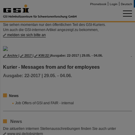
Phonebook
Login
Deutsch
Sie sehen momentan nur den öffentlichen Teil des GSI-Kuriers.
Um auch die GSI-internen Artikel angezeigt zu bekommen,
melden sie sich bitte an
Archiv
|
2017
|
KW:22
|
Ausgabe: 22-2017 | 29.05. - 04.06.
Kurier - Messages from and for employees
Ausgabe: 22-2017 | 29.05. - 04.06.
News
Job Offers of GSI and FAIR - internal
News
Die aktuellen internen Stellenausschreibungen finden Sie auch unter
www.gsi.de/jobsintern