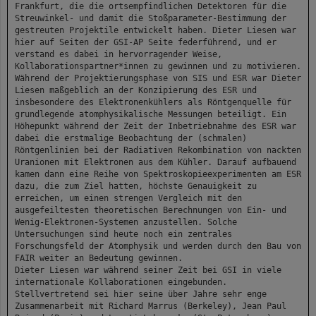
Frankfurt, die die ortsempfindlichen Detektoren für die
Streuwinkel- und damit die Stoßparameter-Bestimmung der
gestreuten Projektile entwickelt haben. Dieter Liesen war
hier auf Seiten der GSI-AP Seite federführend, und er
verstand es dabei in hervorragender Weise,
Kollaborationspartner*innen zu gewinnen und zu motivieren.
Während der Projektierungsphase von SIS und ESR war Dieter
Liesen maßgeblich an der Konzipierung des ESR und
insbesondere des Elektronenkühlers als Röntgenquelle für
grundlegende atomphysikalische Messungen beteiligt. Ein
Höhepunkt während der Zeit der Inbetriebnahme des ESR war
dabei die erstmalige Beobachtung der (schmalen)
Röntgenlinien bei der Radiativen Rekombination von nackten
Uranionen mit Elektronen aus dem Kühler. Darauf aufbauend
kamen dann eine Reihe von Spektroskopieexperimenten am ESR
dazu, die zum Ziel hatten, höchste Genauigkeit zu
erreichen, um einen strengen Vergleich mit den
ausgefeiltesten theoretischen Berechnungen von Ein- und
Wenig-Elektronen-Systemen anzustellen. Solche
Untersuchungen sind heute noch ein zentrales
Forschungsfeld der Atomphysik und werden durch den Bau von
FAIR weiter an Bedeutung gewinnen.
Dieter Liesen war während seiner Zeit bei GSI in viele
internationale Kollaborationen eingebunden.
Stellvertretend sei hier seine über Jahre sehr enge
Zusammenarbeit mit Richard Marrus (Berkeley), Jean Paul