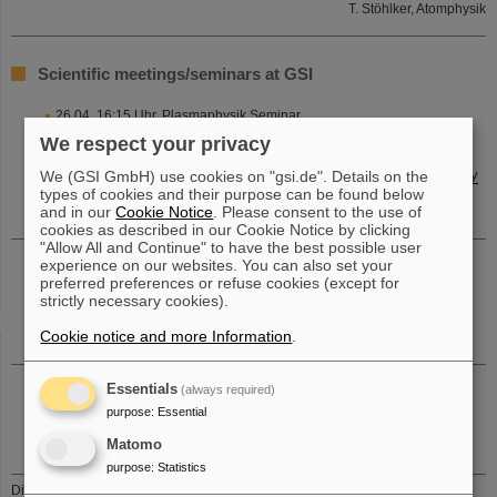
T. Stöhlker, Atomphysik
Scientific meetings/seminars at GSI
26.04. 16:15 Uhr, Plasmaphysik Seminar
We respect your privacy
Plasmaphysik Seminar, 2021-04-26 16:15:00 Uhr
Online
[TEMF] Laser ion acceleration using the Draco Petawatt facility
We (GSI GmbH) use cookies on "gsi.de". Details on the
at HZDR – plasma experiments in the nearcritical density regime
types of cookies and their purpose can be found below
and radio-biological application
and in our
Cookie Notice
. Please consent to the use of
cookies as described in our Cookie Notice by clicking
"Allow All and Continue" to have the best possible user
29.04. 09:00 Uhr, Biophysics Seminar
experience on our websites. You can also set your
preferred preferences or refuse cookies (except for
Biophysics Seminar, 2021-04-29 09:00:00 Uhr
strictly necessary cookies).
Zoom - room:https://tu-darmstadt.zoom.us/j/81525290246, GSI
Helmholtzzentrum für Schwerionenforschung
The role of microdosimetry in particle therapy
Cookie notice and more Information
.
29.04. 16:00 Uhr, Accelerator Seminar
Essentials
(always required)
Accelerator Seminar, 2021-04-29 16:00:00 Uhr
purpose
:
Essential
Zoom
Accelerator physics of LIU
Matomo
purpose
:
Statistics
Die aktuellen internen Stellenausschreibungen finden Sie auch unter