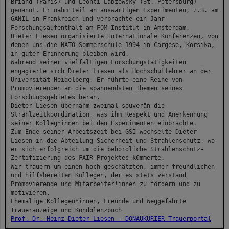
Briand (Paris) und Leonti Labzowsky (St. Petersburg)
genannt. Er nahm teil an auswärtigen Experimenten, z.B. am
GANIL in Frankreich und verbrachte ein Jahr
Forschungsaufenthalt am FOM-Institut in Amsterdam.
Dieter Liesen organisierte Internationale Konferenzen, von
denen uns die NATO-Sommerschule 1994 in Cargèse, Korsika,
in guter Erinnerung bleiben wird.
Während seiner vielfältigen Forschungstätigkeiten
engagierte sich Dieter Liesen als Hochschullehrer an der
Universität Heidelberg. Er führte eine Reihe von
Promovierenden an die spannendsten Themen seines
Forschungsgebietes heran.
Dieter Liesen übernahm zweimal souverän die
Strahlzeitkoordination, was ihm Respekt und Anerkennung
seiner Kolleg*innen bei den Experimenten einbrachte.
Zum Ende seiner Arbeitszeit bei GSI wechselte Dieter
Liesen in die Abteilung Sicherheit und Strahlenschutz, wo
er sich erfolgreich um die behördliche Strahlenschutz-
Zertifizierung des FAIR-Projektes kümmerte.
Wir trauern um einen hoch geschätzten, immer freundlichen
und hilfsbereiten Kollegen, der es stets verstand
Promovierende und Mitarbeiter*innen zu fördern und zu
motivieren.
Ehemalige Kollegen*innen, Freunde und Weggefährte
Traueranzeige und Kondolenzbuch
Prof. Dr. Heinz-Dieter Liesen - DONAUKURIER Trauerportal