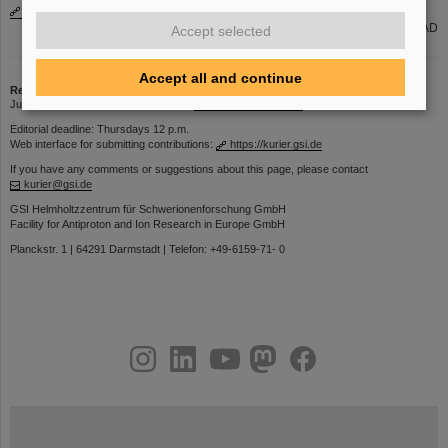
www.gsi.de/jobsintern
Gruppe PER-PAD
Accept selected
Accept all and continue
Redaktion
Jutta Leroudier | Phone: 2634 | Email:
J.Leroudier@gsi.de
Editorial deadline: Thursdays 12 p.m.
Web interface for submitting contributions:
https://kurier.gsi.de
If you have any comments or suggestions about this page, please contact
kurier@gsi.de
GSI Helmholtzzentrum für Schwerionenforschung GmbH
Facility for Antiproton and Ion Research in Europe GmbH
Planckstr. 1 | 64291 Darmstadt | Telefon: +49-6159-71- 0
instagram
linkedin
youtube
helmholtz.social
facebook