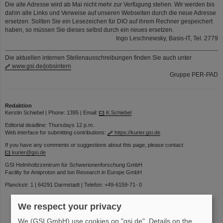
Die alte Adresse wird ab Mai nicht mehr zur Verfügung stehen. Wir werden bis
dahin alle Links und Verweise auf unseren Webseiten durch die neue Adresse
ersetzen. Sollten Sie ein Lesezeichen für DIO auf ihrem Rechner gespeichert
haben, so müssen Sie dieses selbst durch ein neues ersetzen.
Ingo Leschnewsky, Basis-IT, Tel. 2779
Die aktuellen internen Stellenausschreibungen finden Sie auch unter
www.gsi.de/jobsintern
Gruppe PER-PAD
Redaktion
Kerstin Schiebel | Phone: 1395 | Email:
K.Schiebel
Editorial deadline: Thursdays 12 p.m.
Web interface for submitting contributions:
https://kurier.gsi.de
If you have any comments or suggestions about this page, please contact
kurier@gsi.de
GSI Helmholtzzentrum für Schwerionenforschung GmbH
Facility for Antiproton and Ion Research in Europe GmbH
Planckstr. 1 | 64291 Darmstadt | Telefon: +49-6159-71- 0
We respect your privacy
We (GSI GmbH) use cookies on "gsi.de". Details on the