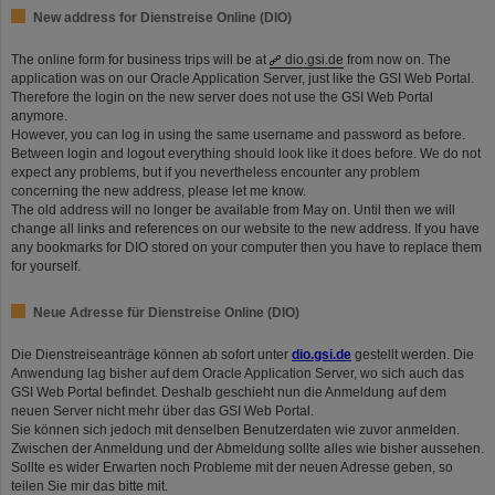
New address for Dienstreise Online (DIO)
The online form for business trips will be at
dio.gsi.de
from now on. The
application was on our Oracle Application Server, just like the GSI Web Portal.
Therefore the login on the new server does not use the GSI Web Portal
anymore.
However, you can log in using the same username and password as before.
Between login and logout everything should look like it does before. We do not
expect any problems, but if you nevertheless encounter any problem
concerning the new address, please let me know.
The old address will no longer be available from May on. Until then we will
change all links and references on our website to the new address. If you have
any bookmarks for DIO stored on your computer then you have to replace them
for yourself.
Neue Adresse für Dienstreise Online (DIO)
Die Dienstreiseanträge können ab sofort unter
dio.gsi.de
gestellt werden. Die
Anwendung lag bisher auf dem Oracle Application Server, wo sich auch das
GSI Web Portal befindet. Deshalb geschieht nun die Anmeldung auf dem
neuen Server nicht mehr über das GSI Web Portal.
Sie können sich jedoch mit denselben Benutzerdaten wie zuvor anmelden.
Zwischen der Anmeldung und der Abmeldung sollte alles wie bisher aussehen.
Sollte es wider Erwarten noch Probleme mit der neuen Adresse geben, so
teilen Sie mir das bitte mit.