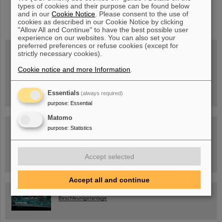
types of cookies and their purpose can be found below
instagram
linkedin
youtube
helmholtz.social
facebook
and in our
Cookie Notice
. Please consent to the use of
cookies as described in our Cookie Notice by clicking
"Allow All and Continue" to have the best possible user
experience on our websites. You can also set your
preferred preferences or refuse cookies (except for
strictly necessary cookies).
Mittwoch, 19.08.2026, 14 Uhr
Cookie notice and more Information
.
Warum existiert nicht einfach nichts?
Hannah Elfner,
GSI/FAIR/Goethe-Universität
Anmeldung und weitere Informationen
Essentials
(always required)
purpose
:
Essential
Matomo
SCIENCE POP-UP
purpose
:
Statistics
geöffnet Di – Fr,
12 – 17 Uhr
Sa, 11.07.26, 10:30-16:00 Uhr
Ernst-Ludwig-Str. 22
Accept selected
Innenstadt Darmstadt
Accept all and continue
FAIR-Trailer: Der Weg der Teilchen durch die
Beschleunigeranlage