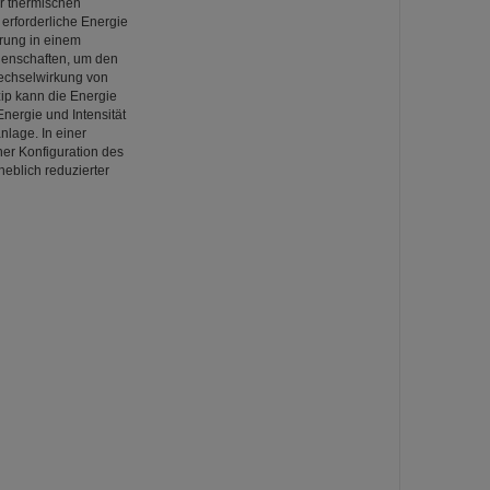
er thermischen
 erforderliche Energie
rung in einem
igenschaften, um den
Wechselwirkung von
ip kann die Energie
nergie und Intensität
nlage. In einer
er Konfiguration des
eblich reduzierter