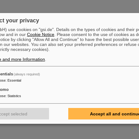
t your privacy
) use cookies on "gsi.de". Details on the types of cookies and their 
ow and in our
Cookie Notice
. Please consent to the use of cookies as d
tice by clicking "Allow All and Continue" to have the best possible user
n our websites. You can also set your preferred preferences or refuse 
trictly necessary cookies).
e and more Information
.
entials
(always required)
pose
:
Essential
tomo
pose
:
Statistics
ccept selected
Accept all and continu