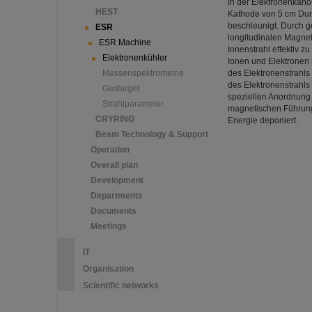
In der Elektronenkanon
HEST
Kathode von 5 cm Durc
beschleunigt. Durch g
ESR
longitudinalen Magnet
ESR Machine
Ionenstrahl effektiv 
Elektronenkühler
Ionen und Elektronen 
Massenspektrometrie
des Elektronenstrahls
des Elektronenstrahls
Gastarget
speziellen Anordnung 
Strahlparameter
magnetischen Führungs
CRYRING
Energie deponiert.
Beam Technology & Support
Operation
Overall plan
Development
Departments
Documents
Meetings
IT
Organisation
Scientific networks