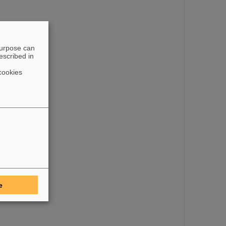
purpose can
escribed in
cookies
e