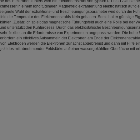
e des Elektronenkühlers wird ein Elektronenstrahl von typisch 0.1 bis 1 A aus ein
hmesser in einem longitudinalen Magnetfeld extrahiert und elektrostatisch auf die
eeignete Wahl der Extraktions- und Beschleunigungsparameter wird durch die Füh
feld die Temperatur des Elektronenstrahls klein gehalten. Somit hat er günstige E
zu kühlen. Zusätzlich spielt das magnetische Führungsfeld auch eine Rolle bei der 
und unterstützt den Kühlprozess. Durch das elektrostatische Beschleunigungsprinz
 sehr flexibel an die Erfordernisse von Experimenten angepasst werden. Die hohe E
 erfordern ein effektives Aufsammeln der Elektronen am Ende der Elektronenstrahla
von Elektroden werden die Elektronen zunächst abgebremst und dann mit Hilfe ein
feldes mit abnehmender Feldstärke auf einer wassergekühlten Oberfläche mit erh