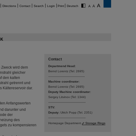
Directions
Contact
Search
Login
Print
Deutsch
K
Contact
Departmend Head:
em Zweck wird dem
Bernd Lorentz (Tel: 2695)
nstrahl gleicher
----------------------------------------
f den kalten
Machine coordinator:
trahl getrennt und
Bernd Lorentz (Tel: 2695)
 Kältereservoir dar.
Deputy Machine coordinator:
Sergey Litvinov (Tel: 1344)
-----------------------------------------
 den Anfangswerten
STV:
nd darunter und
Deputy:
Ulrich Popp (Tel. 2351)
hode der
-----------------------------------------
fheizung des
Homepage Department
Storage Rings
argets zu kompensieren