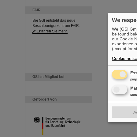
FAIR
We respec
Bei GSI entsteht das neue
Beschleunigerzentrum FAIR.
We (GSI GmbH
Erfahren Sie mehr.
be found bel
our Cookie No
experience o
(except for s
Cookie notic
Ess
GSI ist Mitglied bei
pur
Ma
pur
Gefördert von
A