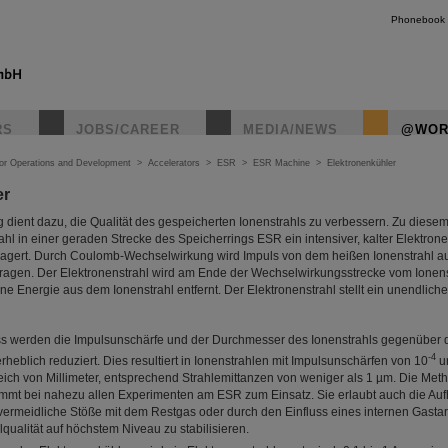
Phonebook
RS
JOBS/CAREER
MEDIA/NEWS
@WOR
tor Operations and Development
>
Accelerators
>
ESR
>
ESR Machine
>
Elektronenkühler
er
 dient dazu, die Qualität des gespeicherten Ionenstrahls zu verbessern. Zu dies
l in einer geraden Strecke des Speicherrings ESR ein intensiver, kalter Elektrone
lagert. Durch Coulomb-Wechselwirkung wird Impuls von dem heißen Ionenstrahl au
tragen. Der Elektronenstrahl wird am Ende der Wechselwirkungsstrecke vom Ionens
e Energie aus dem Ionenstrahl entfernt. Der Elektronenstrahl stellt ein unendliches
s werden die Impulsunschärfe und der Durchmesser des Ionenstrahls gegenüber
-4
eblich reduziert. Dies resultiert in Ionenstrahlen mit Impulsunschärfen von 10
u
ch von Millimeter, entsprechend Strahlemittanzen von weniger als 1 µm. Die Met
mmt bei nahezu allen Experimenten am ESR zum Einsatz. Sie erlaubt auch die Au
vermeidliche Stöße mit dem Restgas oder durch den Einfluss eines internen Gast
qualität auf höchstem Niveau zu stabilisieren.