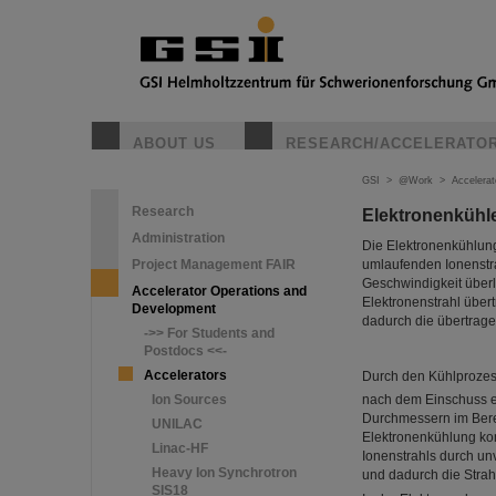
ABOUT US
RESEARCH/ACCELERATO
GSI
>
@Work
>
Accelera
Research
Elektronenkühl
Administration
Die Elektronenkühlung
Project Management FAIR
umlaufenden Ionenstrah
Geschwindigkeit über
Accelerator Operations and
Elektronenstrahl über
Development
dadurch die übertragen
->> For Students and
Postdocs <<-
Accelerators
Durch den Kühlprozes
Ion Sources
nach dem Einschuss erh
Durchmessern im Berei
UNILAC
Elektronenkühlung ko
Linac-HF
Ionenstrahls durch un
Heavy Ion Synchrotron
und dadurch die Strahl
SIS18