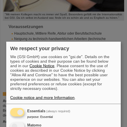
"Mit meinen Kollegen macht es immer viel Spaß. Besonders gefällt mir die Internationalität
bei GSI. Da ich selbst im Ausland war, finde ich es schön ab und zu Englisch zu hören."
Voraussetzungen
Hauptschule, Mittlere Reife, Abitur oder Berufsfachschule
Neigung zu technisch-handwerklichen Arbeiten (technische
Anleitungen verstehen und umsetzen)
We respect your privacy
Fähigkeit zu feinmotorischen Arbeiten
Fähigkeit, auch langfristig konzentriert zu Arbeiten
We (GSI GmbH) use cookies on "gsi.de". Details on the
Sicherheit bei der Ausführung von umfangreichen Aufgaben
types of cookies and their purpose can be found below
Interesse und Spaß an Physik und Mathematik
and in our
Cookie Notice
. Please consent to the use of
cookies as described in our Cookie Notice by clicking
Interesse am Umgang mit technischen Geräten
"Allow All and Continue" to have the best possible user
Neigung zum sauberen und sorgfältigen Planen und Arbeiten
experience on our websites. You can also set your
Neigung zum eigenständigen Arbeiten und Arbeiten im Team
preferred preferences or refuse cookies (except for
strictly necessary cookies).
Ausbildung
Cookie notice and more Information
.
Ausbildungszeit:
3 ½ Jahre, Verkürzung auf 2 ½ Jahre
durch Abschluß der Berufsfachschule oder Abitur möglich.
Bei guten Leistungen in Schule und Betrieb kann
Essentials
(always required)
die Ausbildung auf 3 Jahre verkürzt werden.
purpose
:
Essential
Ausbildungsort:
Matomo