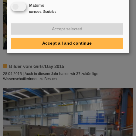
Matomo
purpose
:
Statistics
Accept selected
Accept all and continue
©
Bilder vom Girls'Day 2015
28.04.2015 | Auch in diesem Jahr hatten wir 37 zukünftige
Wissenschaftlerinnen zu Besuch.