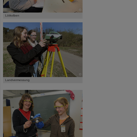
©
Lötkolben
©
Landvermessung