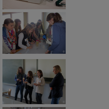
©
©
©