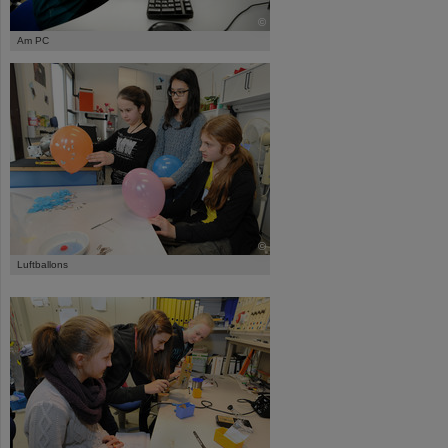
©
Am PC
©
Luftballons