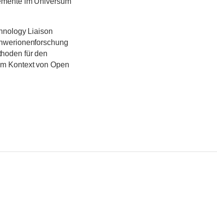
lemente im Universum
chnology Liaison
chwerionenforschung
hoden für den
im Kontext von Open