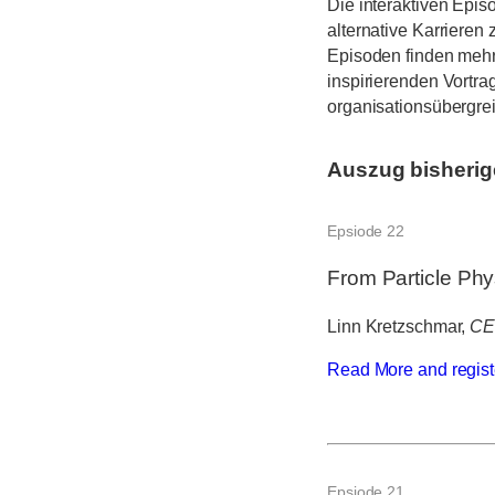
Die interaktiven Episo
alternative Karrieren
Episoden finden mehrm
inspirierenden Vortra
organisationsübergrei
Auszug bisherig
Epsiode 22
From Particle Phy
Linn Kretzschmar,
CE
Read More and regist
Epsiode 21