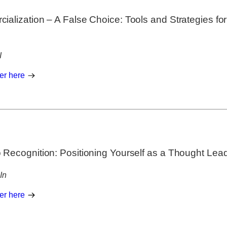
alization – A False Choice: Tools and Strategies fo
I
er here
Recognition: Positioning Yourself as a Thought Lead
In
er here