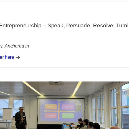
Entrepreneurship – Speak, Persuade, Resolve: Turni
ay,
Anchored in
er here