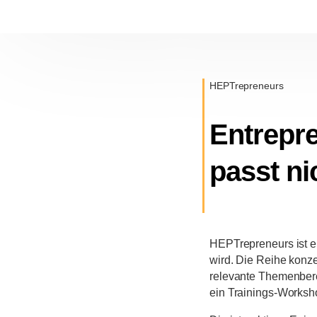
HEPTrepreneurs
Entrepr
passt n
HEPTrepreneurs ist e
wird. Die Reihe konze
relevante Themenbere
ein Trainings-Worksh