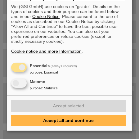
Beschleunigeranlage
We (GSI GmbH) use cookies on "gsi.de". Details on the
types of cookies and their purpose can be found below
and in our
Cookie Notice
. Please consent to the use of
cookies as described in our Cookie Notice by clicking
"Allow All and Continue" to have the best possible user
Rundflug über die FAIR-Baustelle
experience on our websites. You can also set your
preferred preferences or refuse cookies (except for
strictly necessary cookies).
Cookie notice and more Information
.
Besichtigung von GSI/FAIR –
jetzt Termin buchen!
Essentials
(always required)
purpose
:
Essential
Matomo
purpose
:
Statistics
Blog Beam On
Menschen
...hinter GSI und FAIR.
Accept selected
Accept all and continue