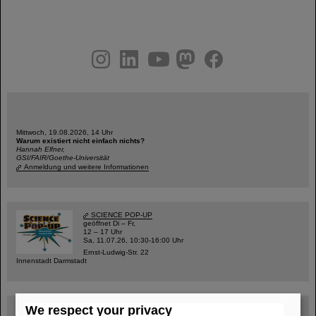
instagram
linkedin
youtube
helmholtz.social
facebook
Mittwoch, 19.08.2026, 14 Uhr
Warum existiert nicht einfach nichts?
Hannah Elfner,
GSI/FAIR/Goethe-Universität
Anmeldung und weitere Informationen
SCIENCE POP-UP
geöffnet Di – Fr,
12 – 17 Uhr
Sa, 11.07.26, 10:30-16:00 Uhr
Ernst-Ludwig-Str. 22
Innenstadt Darmstadt
We respect your privacy
FAIR-Trailer: Der Weg der Teilchen durch die