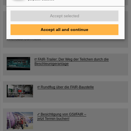
Accept selected
SCIENCE POP-UP
geöffnet Di – Fr,
12 – 17 Uhr
Sa, 11.07.26, 10:30-16:00 Uhr
Accept all and continue
Ernst-Ludwig-Str. 22
Innenstadt Darmstadt
FAIR-Trailer: Der Weg der Teilchen durch die
Beschleunigeranlage
Rundflug über die FAIR-Baustelle
Besichtigung von GSI/FAIR –
jetzt Termin buchen!