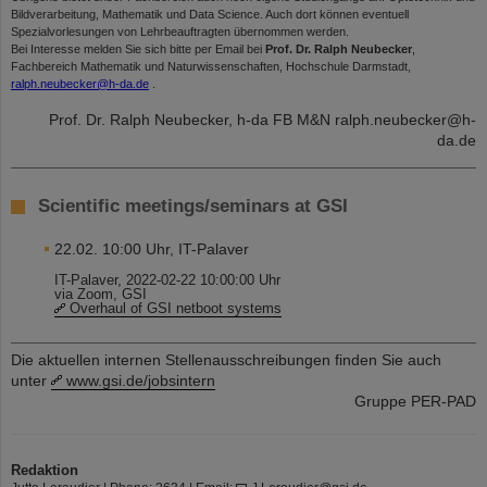
Bildverarbeitung, Mathematik und Data Science. Auch dort können eventuell
Spezialvorlesungen von Lehrbeauftragten übernommen werden.
Bei Interesse melden Sie sich bitte per Email bei
Prof. Dr. Ralph Neubecker
,
Fachbereich Mathematik und Naturwissenschaften, Hochschule Darmstadt,
ralph.neubecker@h-da.de
.
Prof. Dr. Ralph Neubecker, h-da FB M&N ralph.neubecker@h-
da.de
Scientific meetings/seminars at GSI
22.02. 10:00 Uhr, IT-Palaver
IT-Palaver, 2022-02-22 10:00:00 Uhr
via Zoom, GSI
Overhaul of GSI netboot systems
Die aktuellen internen Stellenausschreibungen finden Sie auch
unter
www.gsi.de/jobsintern
Gruppe PER-PAD
Redaktion