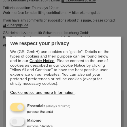
Jutta Leroudier | Phone: 2634 | Email:
J.Leroudier@gsi.de
Editorial deadline: Thursdays 12 p.m.
Web interface for submitting contributions:
https://kurier.gsi.de
If you have any comments or suggestions about this page, please contact
kurier@gsi.de
GSI Helmholtzzentrum für Schwerionenforschung GmbH
Facility for Antiproton and Ion Research in Europe GmbH
We respect your privacy
Planckstr. 1 | 64291 Darmstadt | Telefon: +49-6159-71- 0
We (GSI GmbH) use cookies on "gsi.de". Details on the
types of cookies and their purpose can be found below
and in our
Cookie Notice
. Please consent to the use of
cookies as described in our Cookie Notice by clicking
"Allow All and Continue" to have the best possible user
experience on our websites. You can also set your
instagram
linkedin
youtube
helmholtz.social
facebook
preferred preferences or refuse cookies (except for
strictly necessary cookies).
Cookie notice and more Information
.
Essentials
(always required)
Mittwoch, 19.08.2026, 14 Uhr
Warum existiert nicht einfach nichts?
purpose
:
Essential
Hannah Elfner,
GSI/FAIR/Goethe-Universität
Matomo
Anmeldung und weitere Informationen
purpose
:
Statistics