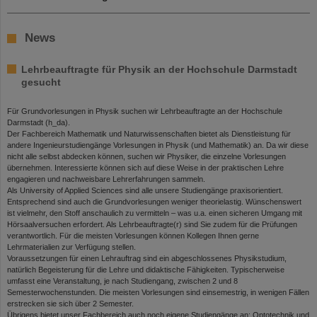
News
Lehrbeauftragte für Physik an der Hochschule Darmstadt
gesucht
Für Grundvorlesungen in Physik suchen wir Lehrbeauftragte an der Hochschule
Darmstadt (h_da).
Der Fachbereich Mathematik und Naturwissenschaften bietet als Dienstleistung für
andere Ingenieurstudiengänge Vorlesungen in Physik (und Mathematik) an. Da wir diese
nicht alle selbst abdecken können, suchen wir Physiker, die einzelne Vorlesungen
übernehmen. Interessierte können sich auf diese Weise in der praktischen Lehre
engagieren und nachweisbare Lehrerfahrungen sammeln.
Als University of Applied Sciences sind alle unsere Studiengänge praxisorientiert.
Entsprechend sind auch die Grundvorlesungen weniger theorielastig. Wünschenswert
ist vielmehr, den Stoff anschaulich zu vermitteln – was u.a. einen sicheren Umgang mit
Hörsaalversuchen erfordert. Als Lehrbeauftragte(r) sind Sie zudem für die Prüfungen
verantwortlich. Für die meisten Vorlesungen können Kollegen Ihnen gerne
Lehrmaterialien zur Verfügung stellen.
Voraussetzungen für einen Lehrauftrag sind ein abgeschlossenes Physikstudium,
natürlich Begeisterung für die Lehre und didaktische Fähigkeiten. Typischerweise
umfasst eine Veranstaltung, je nach Studiengang, zwischen 2 und 8
Semesterwochenstunden. Die meisten Vorlesungen sind einsemestrig, in wenigen Fällen
erstrecken sie sich über 2 Semester.
Übrigens bietet unser Fachbereich auch noch eigene Studiengänge an: Optotechnik und