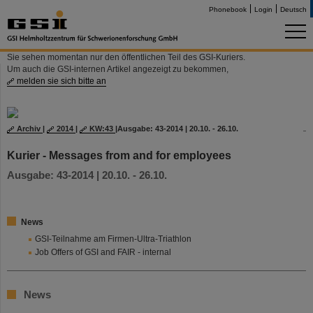
Phonebook
Login
Deutsch
Sie sehen momentan nur den öffentlichen Teil des GSI-Kuriers.
Um auch die GSI-internen Artikel angezeigt zu bekommen,
melden sie sich bitte an
Archiv
|
2014
|
KW:43
|
Ausgabe: 43-2014 | 20.10. - 26.10.
Kurier - Messages from and for employees
Ausgabe: 43-2014 | 20.10. - 26.10.
News
GSI-Teilnahme am Firmen-Ultra-Triathlon
Job Offers of GSI and FAIR - internal
News