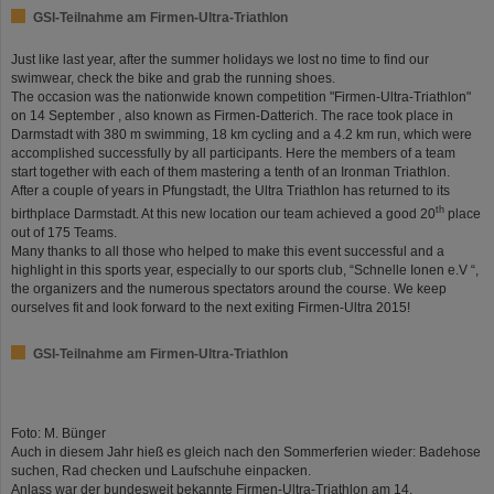
GSI-Teilnahme am Firmen-Ultra-Triathlon
Just like last year, after the summer holidays we lost no time to find our
swimwear, check the bike and grab the running shoes.
The occasion was the nationwide known competition "Firmen-Ultra-Triathlon"
on 14 September , also known as Firmen-Datterich. The race took place in
Darmstadt with 380 m swimming, 18 km cycling and a 4.2 km run, which were
accomplished successfully by all participants. Here the members of a team
start together with each of them mastering a tenth of an Ironman Triathlon.
After a couple of years in Pfungstadt, the Ultra Triathlon has returned to its
th
birthplace Darmstadt. At this new location our team achieved a good 20
place
out of 175 Teams.
Many thanks to all those who helped to make this event successful and a
highlight in this sports year, especially to our sports club, “Schnelle Ionen e.V “,
the organizers and the numerous spectators around the course. We keep
ourselves fit and look forward to the next exiting Firmen-Ultra 2015!
GSI-Teilnahme am Firmen-Ultra-Triathlon
Foto: M. Bünger
Auch in diesem Jahr hieß es gleich nach den Sommerferien wieder: Badehose
suchen, Rad checken und Laufschuhe einpacken.
Anlass war der bundesweit bekannte Firmen-Ultra-Triathlon am 14.