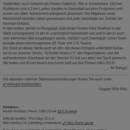
September, auch bekannt als Firmen-Datterich. 380 m Schwimmen, 18,0 km
Radfahren und 4,2 km Laufen standen in Darmstadt auf dem Programm und
wurde von allen Teilnehmern erfolgreich absolviert. Die Mitglieder einer
Mannschaft starteten dabei gemeinsam und jeder bewältigte ein Zehntel der
Ironman-Distanz.
In den letzten Jahren in Pfungstadt, jetzt ist der Firmen Ultra Triathlon in die
Stadt zurückgekehrt, in der er ursprünglich beheimatet war und in der er auch
zum allerersten Mal ausgetragen wurde, nämlich nach Darmstadt. Unser Team
belegte einen hervorragenden 20. Platz von 175 Teams!
Ein Dank an dieser Stelle auch an alle, die dieses Ereignis unterstützt haben,
sei es an unseren Verein, "Schnelle Ionen e.V", die Organisatoren und die
aufmunternden Zuschauer an der Strecke! Es hat uns allen viel Spaß gemacht.
Wir halten uns fit und freuen uns schon jetzt auf den Firmen-Ultra 2015!
M. Bünger
Die aktuellen internen Stellenausschreibungen finden Sie auch unter
www.gsi.de/jobsintern
Gruppe PER-PAD
Redaktion
Kerstin Schiebel | Phone: 1395 | Email:
K.Schiebel
Editorial deadline: Thursdays 12 p.m.
Web interface for submitting contributions:
https://kurier.gsi.de
If you have any comments or suggestions about this page, please contact