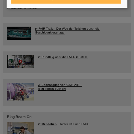
Ernst-Ludwig-Str. 22
Innenstadt Darmstadt
FAIR-Trailer: Der Weg der Teilchen durch die
Beschleunigeranlage
Rundflug über die FAIR-Baustelle
Besichtigung von GSI/FAIR –
jetzt Termin buchen!
Blog Beam On
Menschen
...hinter GSI und FAIR.