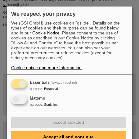
kurier@gsi.de
GSI Helmholtzzentrum für Schwerionenforschung GmbH
We respect your privacy
Facility for Antiproton and Ion Research in Europe GmbH
We (GSI GmbH) use cookies on "gsi.de". Details on the
Planckstr. 1 | 64291 Darmstadt | Telefon: +49-6159-71- 0
types of cookies and their purpose can be found below
and in our
Cookie Notice
. Please consent to the use of
cookies as described in our Cookie Notice by clicking
"Allow All and Continue" to have the best possible user
experience on our websites. You can also set your
preferred preferences or refuse cookies (except for
instagram
linkedin
youtube
helmholtz.social
facebook
strictly necessary cookies).
Cookie notice and more Information
.
Essentials
(always required)
purpose
:
Essential
Mittwoch, 19.08.2026, 14 Uhr
Warum existiert nicht einfach nichts?
Matomo
Hannah Elfner,
GSI/FAIR/Goethe-Universität
purpose
:
Statistics
Anmeldung und weitere Informationen
Accept selected
SCIENCE POP-UP
geöffnet Di – Fr,
12 – 17 Uhr
Accept all and continue
Sa, 11.07.26, 10:30-16:00 Uhr